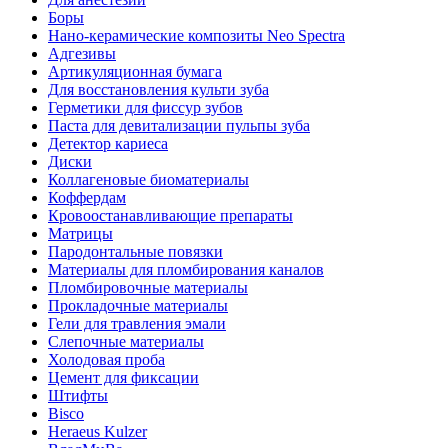
Боры
Нано-керамические композиты Neo Spectra
Адгезивы
Артикуляционная бумага
Для восстановления культи зуба
Герметики для фиссур зубов
Паста для девитализации пульпы зуба
Детектор кариеса
Диски
Коллагеновые биоматериалы
Коффердам
Кровоостанавливающие препараты
Матрицы
Пародонтальные повязки
Материалы для пломбирования каналов
Пломбировочные материалы
Прокладочные материалы
Гели для травления эмали
Слепочные материалы
Холодовая проба
Цемент для фиксации
Штифты
Bisco
Heraeus Kulzer