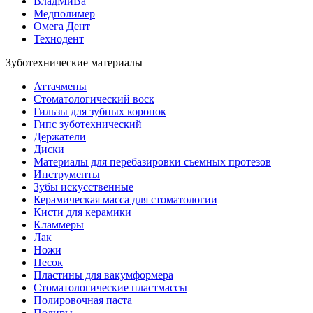
ВладМиВа
Медполимер
Омега Дент
Технодент
Зуботехнические материалы
Аттачмены
Стоматологический воск
Гильзы для зубных коронок
Гипс зуботехнический
Держатели
Диски
Материалы для перебазировки съемных протезов
Инструменты
Зубы искусственные
Керамическая масса для стоматологии
Кисти для керамики
Кламмеры
Лак
Ножи
Песок
Пластины для вакумформера
Стоматологические пластмассы
Полировочная паста
Полиры