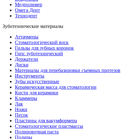
Медполимер
Омега Дент
Технодент
Зуботехнические материалы
Аттачмены
Стоматологический воск
Гильзы для зубных коронок
Гипс зуботехнический
Держатели
Диски
Материалы для перебазировки съемных протезов
Инструменты
Зубы искусственные
Керамическая масса для стоматологии
Кисти для керамики
Кламмеры
Лак
Ножи
Песок
Пластины для вакумформера
Стоматологические пластмассы
Полировочная паста
Полиры