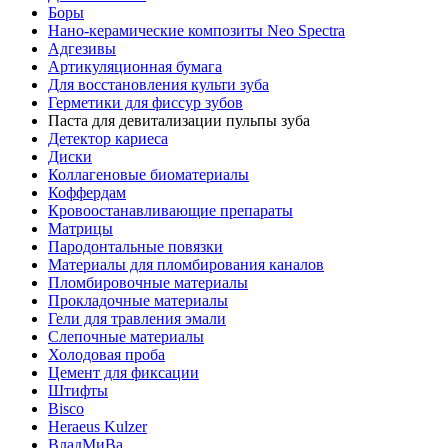
Боры
Нано-керамические композиты Neo Spectra
Адгезивы
Артикуляционная бумага
Для восстановления культи зуба
Герметики для фиссур зубов
Паста для девитализации пульпы зуба
Детектор кариеса
Диски
Коллагеновые биоматериалы
Коффердам
Кровоостанавливающие препараты
Матрицы
Пародонтальные повязки
Материалы для пломбирования каналов
Пломбировочные материалы
Прокладочные материалы
Гели для травления эмали
Слепочные материалы
Холодовая проба
Цемент для фиксации
Штифты
Bisco
Heraeus Kulzer
ВладМиВа