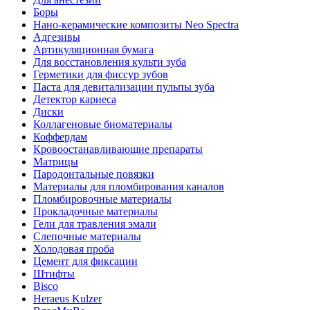
Боры
Нано-керамические композиты Neo Spectra
Адгезивы
Артикуляционная бумага
Для восстановления культи зуба
Герметики для фиссур зубов
Паста для девитализации пульпы зуба
Детектор кариеса
Диски
Коллагеновые биоматериалы
Коффердам
Кровоостанавливающие препараты
Матрицы
Пародонтальные повязки
Материалы для пломбирования каналов
Пломбировочные материалы
Прокладочные материалы
Гели для травления эмали
Слепочные материалы
Холодовая проба
Цемент для фиксации
Штифты
Bisco
Heraeus Kulzer