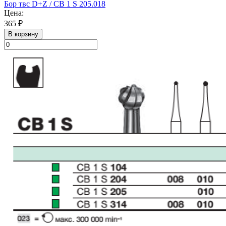
Бор твс D+Z / CB 1 S 205.018
Цена:
365 ₽
В корзину