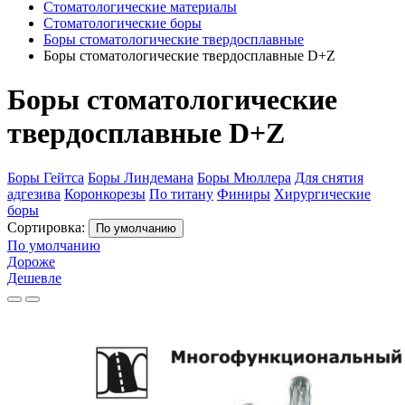
Стоматологические материалы
Стоматологические боры
Боры стоматологические твердосплавные
Боры стоматологические твердосплавные D+Z
Боры стоматологические
твердосплавные D+Z
Боры Гейтса
Боры Линдемана
Боры Мюллера
Для снятия
адгезива
Коронкорезы
По титану
Финиры
Хирургические
боры
Сортировка:
По умолчанию
По умолчанию
Дороже
Дешевле