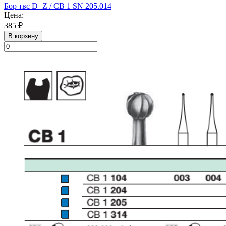
Бор твс D+Z / CB 1 SN 205.014
Цена:
385 ₽
В корзину