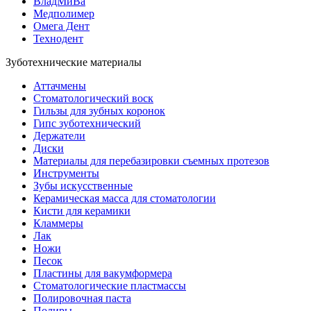
ВладМиВа
Медполимер
Омега Дент
Технодент
Зуботехнические материалы
Аттачмены
Стоматологический воск
Гильзы для зубных коронок
Гипс зуботехнический
Держатели
Диски
Материалы для перебазировки съемных протезов
Инструменты
Зубы искусственные
Керамическая масса для стоматологии
Кисти для керамики
Кламмеры
Лак
Ножи
Песок
Пластины для вакумформера
Стоматологические пластмассы
Полировочная паста
Полиры