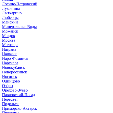
Лосино-Петровский
Луховицы
Лыткарино
Люберцы
Майский
Минеральные Воды
Можайск
Моздок
Москва
Мытищи
Назрань
Нальчик
Наро-Фоминск
Нарткала
Новокубанск
Новороссийск
Ногинск
Одинцово
Озёры
Орехово-Зуево
Павловский-Посад
Пересвет
Подольск
Приморско-Ахтарск
Протвино