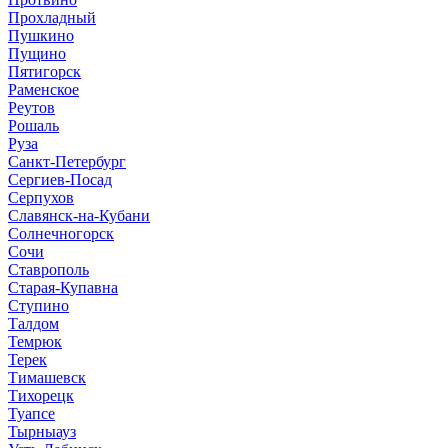
Прохладный
Пушкино
Пущино
Пятигорск
Раменское
Реутов
Рошаль
Руза
Санкт-Петербург
Сергиев-Посад
Серпухов
Славянск-на-Кубани
Солнечногорск
Сочи
Ставрополь
Старая-Купавна
Ступино
Талдом
Темрюк
Терек
Тимашевск
Тихорецк
Туапсе
Тырныауз