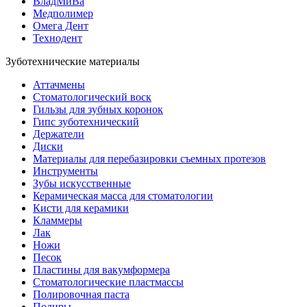
ВладМиВа
Медполимер
Омега Дент
Технодент
Зуботехнические материалы
Аттачмены
Стоматологический воск
Гильзы для зубных коронок
Гипс зуботехнический
Держатели
Диски
Материалы для перебазировки съемных протезов
Инструменты
Зубы искусственные
Керамическая масса для стоматологии
Кисти для керамики
Кламмеры
Лак
Ножи
Песок
Пластины для вакумформера
Стоматологические пластмассы
Полировочная паста
Полиры