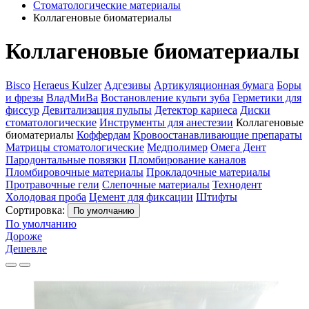
Стоматологические материалы
Коллагеновые биоматериалы
Коллагеновые биоматериалы
Bisco
Heraeus Kulzer
Адгезивы
Артикуляционная бумага
Боры
и фрезы
ВладМиВа
Востановление культи зуба
Герметики для
фиссур
Девитализация пульпы
Детектор кариеса
Диски
стоматологические
Инструменты для анестезии
Коллагеновые
биоматериалы
Коффердам
Кровоостанавливающие препараты
Матрицы стоматологические
Медполимер
Омега Дент
Пародонтальные повязки
Пломбирование каналов
Пломбировочные материалы
Прокладочные материалы
Протравочные гели
Слепочные материалы
Технодент
Холодовая проба
Цемент для фиксации
Штифты
Сортировка:
По умолчанию
По умолчанию
Дороже
Дешевле