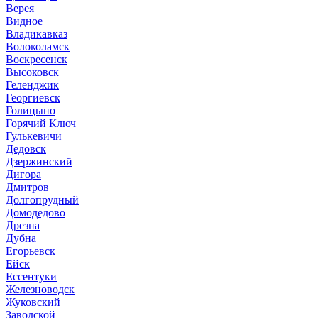
Верея
Видное
Владикавказ
Волоколамск
Воскресенск
Высоковск
Геленджик
Георгиевск
Голицыно
Горячий Ключ
Гулькевичи
Дедовск
Дзержинский
Дигора
Дмитров
Долгопрудный
Домодедово
Дрезна
Дубна
Егорьевск
Ейск
Ессентуки
Железноводск
Жуковский
Заводской