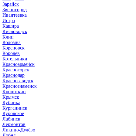
Зарайск
Звенигород
Ивантеевка
Истра
Кашира
Кисловодск
Клин
Коломна
Кореновск
Королёв
Котельники
Красноармейск
Красногорск
Краснодар
Краснозаводск
Краснознаменск
Кропоткин
Крымск
Кубинка
Курганинск
Куровское
Лабинск
Лермонтов
Ликино-Дулёво
Лобня