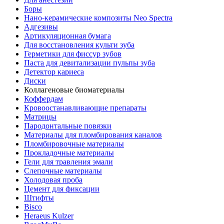
Боры
Нано-керамические композиты Neo Spectra
Адгезивы
Артикуляционная бумага
Для восстановления культи зуба
Герметики для фиссур зубов
Паста для девитализации пульпы зуба
Детектор кариеса
Диски
Коллагеновые биоматериалы
Коффердам
Кровоостанавливающие препараты
Матрицы
Пародонтальные повязки
Материалы для пломбирования каналов
Пломбировочные материалы
Прокладочные материалы
Гели для травления эмали
Слепочные материалы
Холодовая проба
Цемент для фиксации
Штифты
Bisco
Heraeus Kulzer