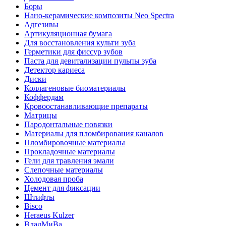
Боры
Нано-керамические композиты Neo Spectra
Адгезивы
Артикуляционная бумага
Для восстановления культи зуба
Герметики для фиссур зубов
Паста для девитализации пульпы зуба
Детектор кариеса
Диски
Коллагеновые биоматериалы
Коффердам
Кровоостанавливающие препараты
Матрицы
Пародонтальные повязки
Материалы для пломбирования каналов
Пломбировочные материалы
Прокладочные материалы
Гели для травления эмали
Слепочные материалы
Холодовая проба
Цемент для фиксации
Штифты
Bisco
Heraeus Kulzer
ВладМиВа