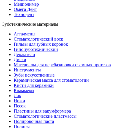
Медполимер
Омега Дент
Технодент
Зуботехнические материалы
Аттачмены
Стоматологический воск
Гильзы для зубных коронок
Гипс зуботехнический
Держатели
Диски
Материалы для перебазировки съемных протезов
Инструменты
Зубы искусственные
Керамическая масса для стоматологии
Кисти для керамики
Кламмеры
Лак
Ножи
Песок
Пластины для вакумформера
Стоматологические пластмассы
Полировочная паста
Полиры