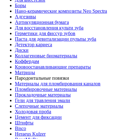
Боры
Нано-керамические композиты Neo Spectra
Адгезивы
Артикуляционная бумага
Для восстановления культи зуба
Герметики для фиссур зубов
Паста для девитализации пульпы зуба
Детектор кариеса
Диски
Коллагеновые биоматериалы
Коффердам
Кровоостанавливающие препараты
Матрицы
Пародонтальные повязки
Материалы для пломбирования каналов
Пломбировочные материалы
Прокладочные материалы
Гели для травления эмали
Слепочные материалы
Холодовая проба
Цемент для фиксации
Штифты
Bisco
Heraeus Kulzer