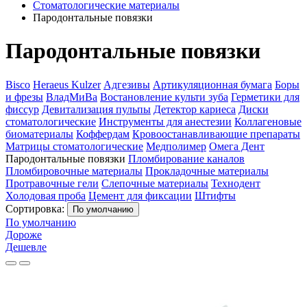
Стоматологические материалы
Пародонтальные повязки
Пародонтальные повязки
Bisco
Heraeus Kulzer
Адгезивы
Артикуляционная бумага
Боры
и фрезы
ВладМиВа
Востановление культи зуба
Герметики для
фиссур
Девитализация пульпы
Детектор кариеса
Диски
стоматологические
Инструменты для анестезии
Коллагеновые
биоматериалы
Коффердам
Кровоостанавливающие препараты
Матрицы стоматологические
Медполимер
Омега Дент
Пародонтальные повязки
Пломбирование каналов
Пломбировочные материалы
Прокладочные материалы
Протравочные гели
Слепочные материалы
Технодент
Холодовая проба
Цемент для фиксации
Штифты
Сортировка:
По умолчанию
По умолчанию
Дороже
Дешевле