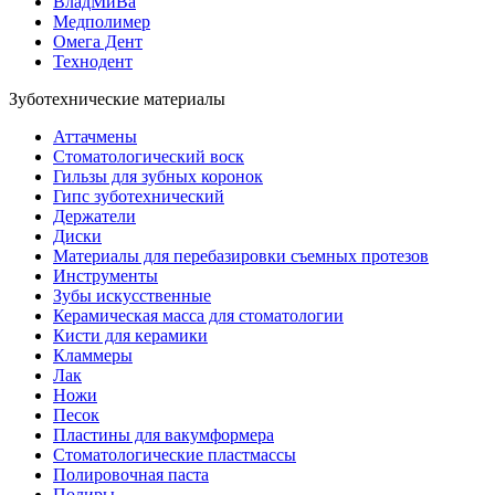
ВладМиВа
Медполимер
Омега Дент
Технодент
Зуботехнические материалы
Аттачмены
Стоматологический воск
Гильзы для зубных коронок
Гипс зуботехнический
Держатели
Диски
Материалы для перебазировки съемных протезов
Инструменты
Зубы искусственные
Керамическая масса для стоматологии
Кисти для керамики
Кламмеры
Лак
Ножи
Песок
Пластины для вакумформера
Стоматологические пластмассы
Полировочная паста
Полиры