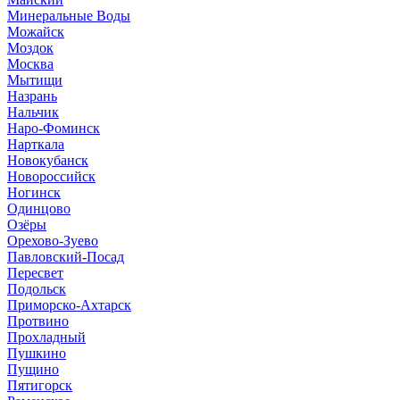
Минеральные Воды
Можайск
Моздок
Москва
Мытищи
Назрань
Нальчик
Наро-Фоминск
Нарткала
Новокубанск
Новороссийск
Ногинск
Одинцово
Озёры
Орехово-Зуево
Павловский-Посад
Пересвет
Подольск
Приморско-Ахтарск
Протвино
Прохладный
Пушкино
Пущино
Пятигорск