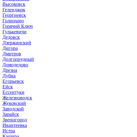
Высоковск
Геленджик
Георгиевск
Голицыно
Горячий Ключ
Гулькевичи
Дедовск
Дзержинский
Дигора
Дмитров
Долгопрудный
Домодедово
Дрезна
Дубна
Егорьевск
Ейск
Ессентуки
Железноводск
Жуковский
Заводской
Зарайск
Звенигород
Ивантеевка
Истра
Кашира