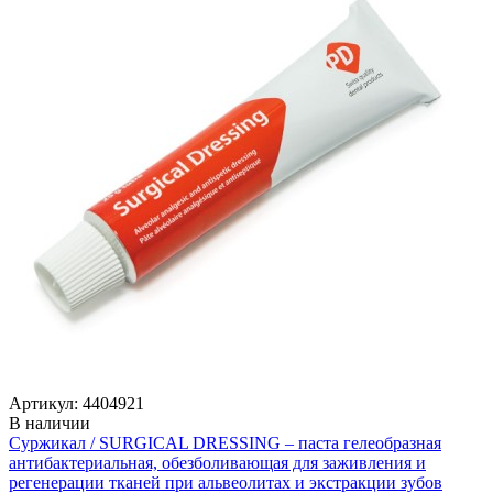
Артикул: 4404921
В наличии
Суржикал / SURGICAL DRESSING – паста гелеобразная
антибактериальная, обезболивающая для заживления и
регенерации тканей при альвеолитах и экстракции зубов