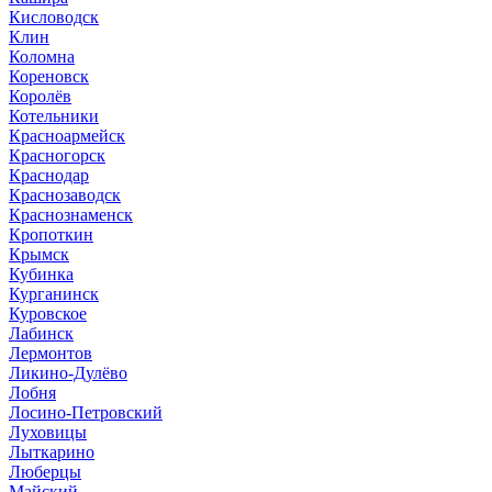
Кисловодск
Клин
Коломна
Кореновск
Королёв
Котельники
Красноармейск
Красногорск
Краснодар
Краснозаводск
Краснознаменск
Кропоткин
Крымск
Кубинка
Курганинск
Куровское
Лабинск
Лермонтов
Ликино-Дулёво
Лобня
Лосино-Петровский
Луховицы
Лыткарино
Люберцы
Майский