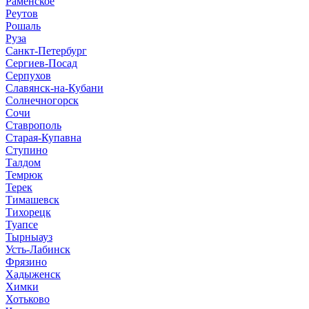
Раменское
Реутов
Рошаль
Руза
Санкт-Петербург
Сергиев-Посад
Серпухов
Славянск-на-Кубани
Солнечногорск
Сочи
Ставрополь
Старая-Купавна
Ступино
Талдом
Темрюк
Терек
Тимашевск
Тихорецк
Туапсе
Тырныауз
Усть-Лабинск
Фрязино
Хадыженск
Химки
Хотьково