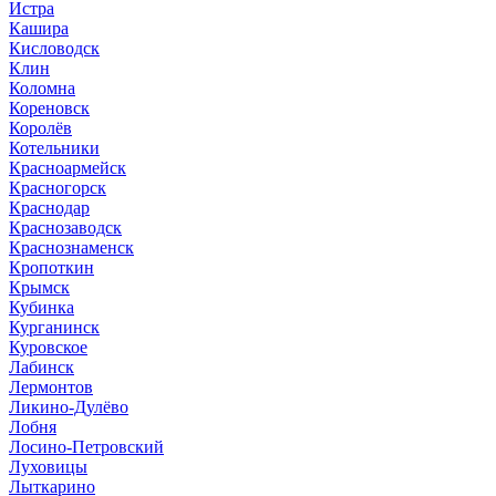
Истра
Кашира
Кисловодск
Клин
Коломна
Кореновск
Королёв
Котельники
Красноармейск
Красногорск
Краснодар
Краснозаводск
Краснознаменск
Кропоткин
Крымск
Кубинка
Курганинск
Куровское
Лабинск
Лермонтов
Ликино-Дулёво
Лобня
Лосино-Петровский
Луховицы
Лыткарино