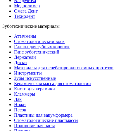
ВладМиВа
Медполимер
Омега Дент
Технодент
Зуботехнические материалы
Аттачмены
Стоматологический воск
Гильзы для зубных коронок
Гипс зуботехнический
Держатели
Диски
Материалы для перебазировки съемных протезов
Инструменты
Зубы искусственные
Керамическая масса для стоматологии
Кисти для керамики
Кламмеры
Лак
Ножи
Песок
Пластины для вакумформера
Стоматологические пластмассы
Полировочная паста
Полиры