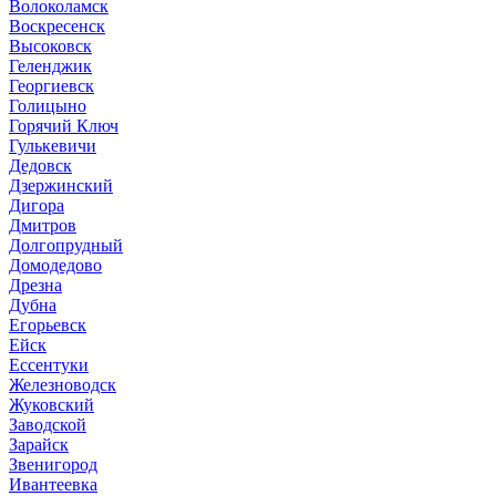
Волоколамск
Воскресенск
Высоковск
Геленджик
Георгиевск
Голицыно
Горячий Ключ
Гулькевичи
Дедовск
Дзержинский
Дигора
Дмитров
Долгопрудный
Домодедово
Дрезна
Дубна
Егорьевск
Ейск
Ессентуки
Железноводск
Жуковский
Заводской
Зарайск
Звенигород
Ивантеевка