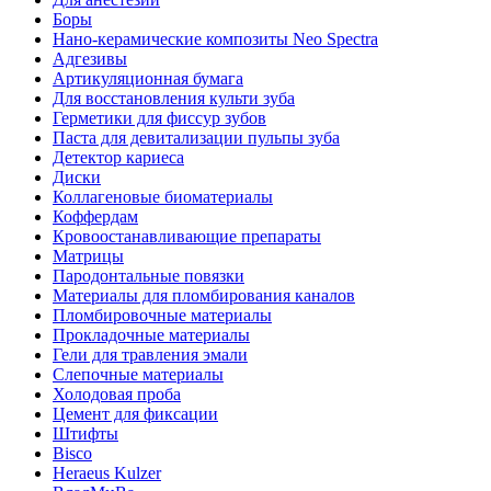
Боры
Нано-керамические композиты Neo Spectra
Адгезивы
Артикуляционная бумага
Для восстановления культи зуба
Герметики для фиссур зубов
Паста для девитализации пульпы зуба
Детектор кариеса
Диски
Коллагеновые биоматериалы
Коффердам
Кровоостанавливающие препараты
Матрицы
Пародонтальные повязки
Материалы для пломбирования каналов
Пломбировочные материалы
Прокладочные материалы
Гели для травления эмали
Слепочные материалы
Холодовая проба
Цемент для фиксации
Штифты
Bisco
Heraeus Kulzer