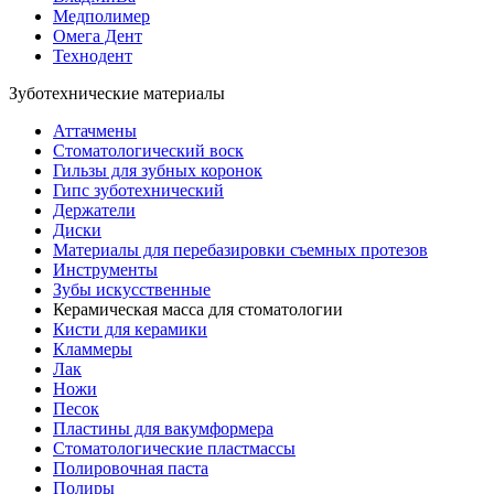
Медполимер
Омега Дент
Технодент
Зуботехнические материалы
Аттачмены
Стоматологический воск
Гильзы для зубных коронок
Гипс зуботехнический
Держатели
Диски
Материалы для перебазировки съемных протезов
Инструменты
Зубы искусственные
Керамическая масса для стоматологии
Кисти для керамики
Кламмеры
Лак
Ножи
Песок
Пластины для вакумформера
Стоматологические пластмассы
Полировочная паста
Полиры