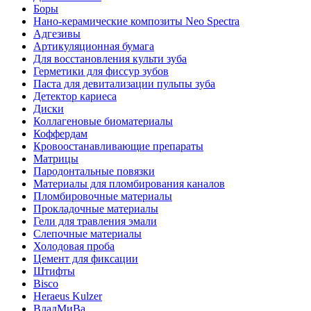
Боры
Нано-керамические композиты Neo Spectra
Адгезивы
Артикуляционная бумага
Для восстановления культи зуба
Герметики для фиссур зубов
Паста для девитализации пульпы зуба
Детектор кариеса
Диски
Коллагеновые биоматериалы
Коффердам
Кровоостанавливающие препараты
Матрицы
Пародонтальные повязки
Материалы для пломбирования каналов
Пломбировочные материалы
Прокладочные материалы
Гели для травления эмали
Слепочные материалы
Холодовая проба
Цемент для фиксации
Штифты
Bisco
Heraeus Kulzer
ВладМиВа