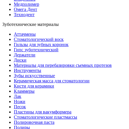
Медполимер
Омега Дент
Технодент
Зуботехнические материалы
Аттачмены
Стоматологический воск
Гильзы для зубных коронок
Гипс зуботехнический
Держатели
Диски
Материалы для перебазировки съемных протезов
Инструменты
Зубы искусственные
Керамическая масса для стоматологии
Кисти для керамики
Кламмеры
Лак
Ножи
Песок
Пластины для вакумформера
Стоматологические пластмассы
Полировочная паста
Полиры