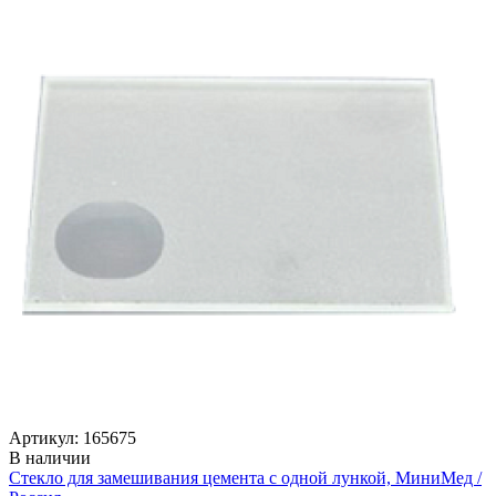
Артикул: 165675
В наличии
Стекло для замешивания цемента с одной лункой, МиниМед /