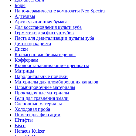
Боры
Нано-керамические композиты Neo Spectra
Адгезивы
Артикуляционная бумага
Для восстановления культи зуба
Герметики для фиссур зубов
Паста для девитализации пульпы зуба
Детектор кариеса
Диски
Коллагеновые биоматериалы
Коффердам
Кровоостанавливающие препараты
Матрицы
Пародонтальные повязки
Материалы для пломбирования каналов
Пломбировочные материалы
Прокладочные материалы
Гели для травления эмали
Слепочные материалы
Холодовая проба
Цемент для фиксации
Штифты
Bisco
Heraeus Kulzer