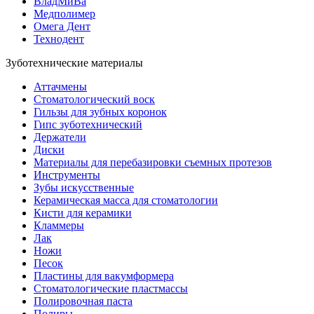
ВладМиВа
Медполимер
Омега Дент
Технодент
Зуботехнические материалы
Аттачмены
Стоматологический воск
Гильзы для зубных коронок
Гипс зуботехнический
Держатели
Диски
Материалы для перебазировки съемных протезов
Инструменты
Зубы искусственные
Керамическая масса для стоматологии
Кисти для керамики
Кламмеры
Лак
Ножи
Песок
Пластины для вакумформера
Стоматологические пластмассы
Полировочная паста
Полиры