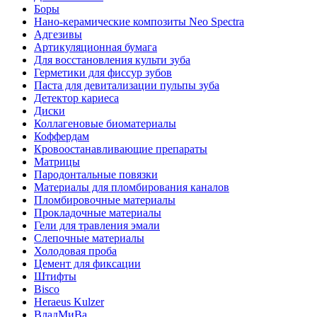
Боры
Нано-керамические композиты Neo Spectra
Адгезивы
Артикуляционная бумага
Для восстановления культи зуба
Герметики для фиссур зубов
Паста для девитализации пульпы зуба
Детектор кариеса
Диски
Коллагеновые биоматериалы
Коффердам
Кровоостанавливающие препараты
Матрицы
Пародонтальные повязки
Материалы для пломбирования каналов
Пломбировочные материалы
Прокладочные материалы
Гели для травления эмали
Слепочные материалы
Холодовая проба
Цемент для фиксации
Штифты
Bisco
Heraeus Kulzer
ВладМиВа