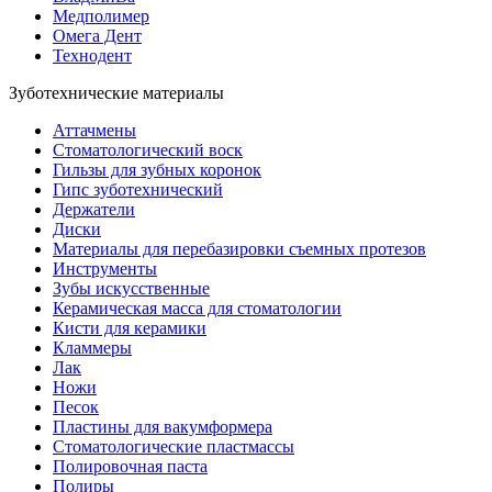
Медполимер
Омега Дент
Технодент
Зуботехнические материалы
Аттачмены
Стоматологический воск
Гильзы для зубных коронок
Гипс зуботехнический
Держатели
Диски
Материалы для перебазировки съемных протезов
Инструменты
Зубы искусственные
Керамическая масса для стоматологии
Кисти для керамики
Кламмеры
Лак
Ножи
Песок
Пластины для вакумформера
Стоматологические пластмассы
Полировочная паста
Полиры