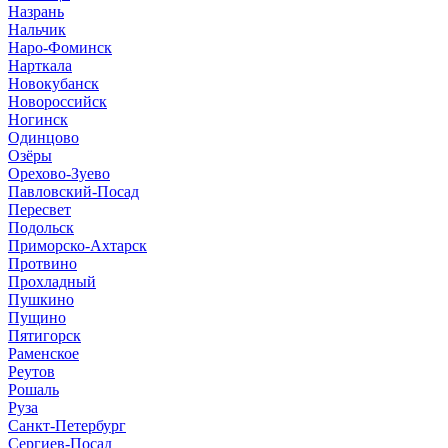
Назрань
Нальчик
Наро-Фоминск
Нарткала
Новокубанск
Новороссийск
Ногинск
Одинцово
Озёры
Орехово-Зуево
Павловский-Посад
Пересвет
Подольск
Приморско-Ахтарск
Протвино
Прохладный
Пушкино
Пущино
Пятигорск
Раменское
Реутов
Рошаль
Руза
Санкт-Петербург
Сергиев-Посад