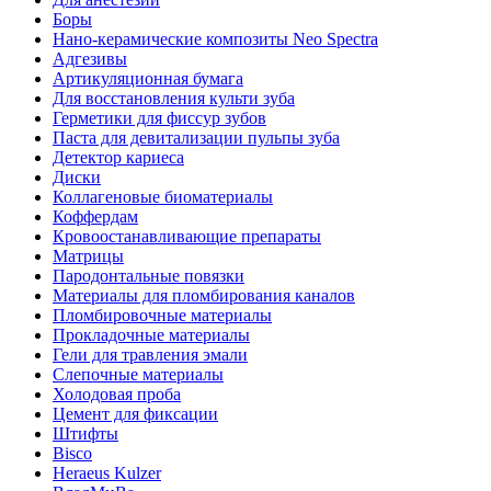
Боры
Нано-керамические композиты Neo Spectra
Адгезивы
Артикуляционная бумага
Для восстановления культи зуба
Герметики для фиссур зубов
Паста для девитализации пульпы зуба
Детектор кариеса
Диски
Коллагеновые биоматериалы
Коффердам
Кровоостанавливающие препараты
Матрицы
Пародонтальные повязки
Материалы для пломбирования каналов
Пломбировочные материалы
Прокладочные материалы
Гели для травления эмали
Слепочные материалы
Холодовая проба
Цемент для фиксации
Штифты
Bisco
Heraeus Kulzer