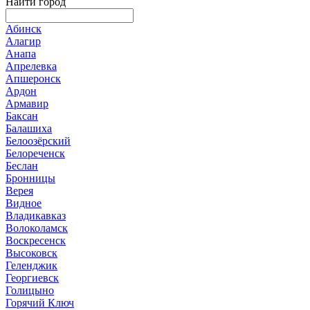
Найти город
Абинск
Алагир
Анапа
Апрелевка
Апшеронск
Ардон
Армавир
Баксан
Балашиха
Белоозёрский
Белореченск
Беслан
Бронницы
Верея
Видное
Владикавказ
Волоколамск
Воскресенск
Высоковск
Геленджик
Георгиевск
Голицыно
Горячий Ключ