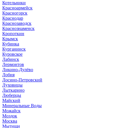
Котельники
Красноармейск
Красногорск
Краснодар
Краснозаводск
Краснознаменск
Кропоткин
Крымск
Кубинка
Курганинск
Куровское
Лабинск
Лермонтов
Ликино-Дулёво
Лобня
Лосино-Петровский
Луховицы
Лыткарино
Люберцы
Майский
Минеральные Воды
Можайск
Моздок
Москва
Мытищи