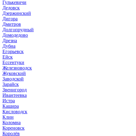
Гулькевичи
Дедовск
Дзержинский
Дигора
Дмитров
Долгопрудный
Домодедово
Дрезна
Дубна
Егорьевск
Ейск
Ессентуки
Железноводск
Жуковский
Заводской
Зарайск
Звенигород
Ивантеевка
Истра
Кашира
Кисловодск
Клин
Коломна
Кореновск
Королёв