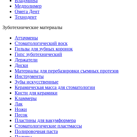
ВладМиВа
Медполимер
Омега Дент
Технодент
Зуботехнические материалы
Аттачмены
Стоматологический воск
Гильзы для зубных коронок
Гипс зуботехнический
Держатели
Диски
Материалы для перебазировки съемных протезов
Инструменты
Зубы искусственные
Керамическая масса для стоматологии
Кисти для керамики
Кламмеры
Лак
Ножи
Песок
Пластины для вакумформера
Стоматологические пластмассы
Полировочная паста
Полиры