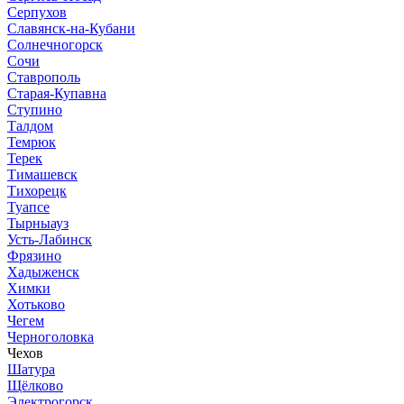
Серпухов
Славянск-на-Кубани
Солнечногорск
Сочи
Ставрополь
Старая-Купавна
Ступино
Талдом
Темрюк
Терек
Тимашевск
Тихорецк
Туапсе
Тырныауз
Усть-Лабинск
Фрязино
Хадыженск
Химки
Хотьково
Чегем
Черноголовка
Чехов
Шатура
Щёлково
Электрогорск