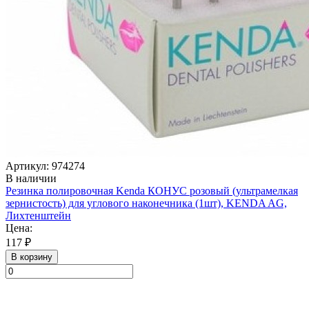
Артикул: 974274
В наличии
Резинка полировочная Kenda КОНУС розовый (ультрамелкая
зернистость) для углового наконечника (1шт), KENDA AG,
Лихтенштейн
Цена:
117 ₽
В корзину