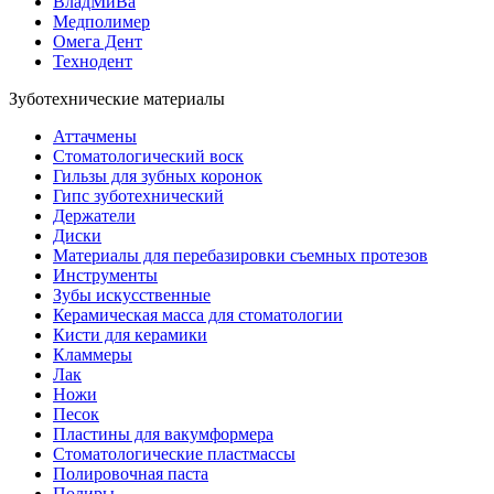
ВладМиВа
Медполимер
Омега Дент
Технодент
Зуботехнические материалы
Аттачмены
Стоматологический воск
Гильзы для зубных коронок
Гипс зуботехнический
Держатели
Диски
Материалы для перебазировки съемных протезов
Инструменты
Зубы искусственные
Керамическая масса для стоматологии
Кисти для керамики
Кламмеры
Лак
Ножи
Песок
Пластины для вакумформера
Стоматологические пластмассы
Полировочная паста
Полиры