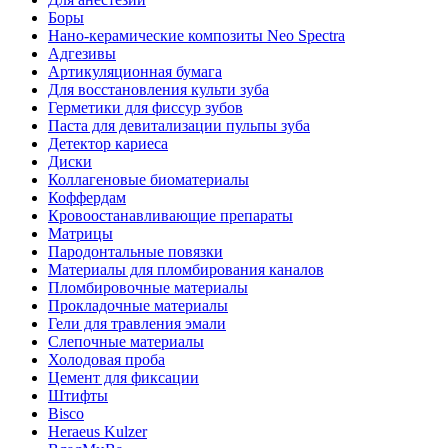
Боры
Нано-керамические композиты Neo Spectra
Адгезивы
Артикуляционная бумага
Для восстановления культи зуба
Герметики для фиссур зубов
Паста для девитализации пульпы зуба
Детектор кариеса
Диски
Коллагеновые биоматериалы
Коффердам
Кровоостанавливающие препараты
Матрицы
Пародонтальные повязки
Материалы для пломбирования каналов
Пломбировочные материалы
Прокладочные материалы
Гели для травления эмали
Слепочные материалы
Холодовая проба
Цемент для фиксации
Штифты
Bisco
Heraeus Kulzer