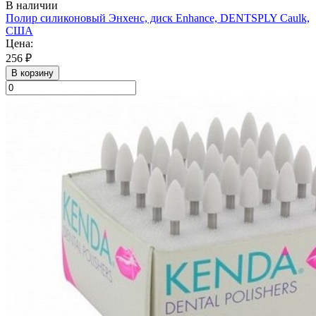
В наличии
Полир силиконовый Энхенс, диск Enhance, DENTSPLY Caulk,
США
Цена:
256 ₽
В корзину