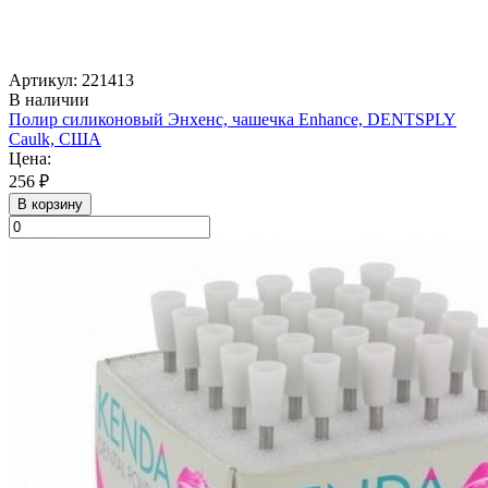
Артикул: 221413
В наличии
Полир силиконовый Энхенс, чашечка Enhance, DENTSPLY
Caulk, США
Цена:
256 ₽
В корзину