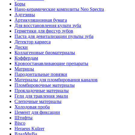
Боры
Нано-керамические композиты Neo Spectra
Адгезивы
Артикуляционная бумага
Для восстановления культи зуба
Герметики для фиссур зубов
Паста для девитализации пульпы зуба
Детектор кариеса
Диски
Коллагеновые биоматериалы
Коффердам
Кровоостанавливающие препараты
Матрицы
Пародонтальные повязки
Материалы для пломбирования каналов
Пломбировочные материалы
Прокладочные материалы
Гели для травления эмали
Слепочные материалы
Холодовая проба
Цемент для фиксации
Штифты
Bisco
Heraeus Kulzer
ВладМиВа