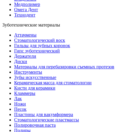
Медполимер
Омега Дент
Технодент
Зуботехнические материалы
Аттачмены
Стоматологический воск
Гильзы для зубных коронок
Гипс зуботехнический
Держатели
Диски
Материалы для перебазировки съемных протезов
Инструменты
Зубы искусственные
Керамическая масса для стоматологии
Кисти для керамики
Кламмеры
Лак
Ножи
Песок
Пластины для вакумформера
Стоматологические пластмассы
Полировочная паста
Полиры