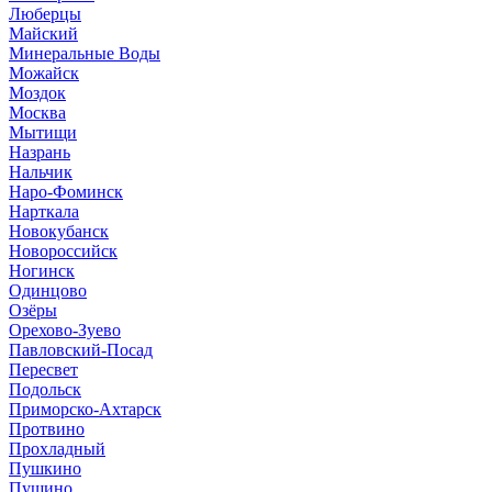
Люберцы
Майский
Минеральные Воды
Можайск
Моздок
Москва
Мытищи
Назрань
Нальчик
Наро-Фоминск
Нарткала
Новокубанск
Новороссийск
Ногинск
Одинцово
Озёры
Орехово-Зуево
Павловский-Посад
Пересвет
Подольск
Приморско-Ахтарск
Протвино
Прохладный
Пушкино
Пущино