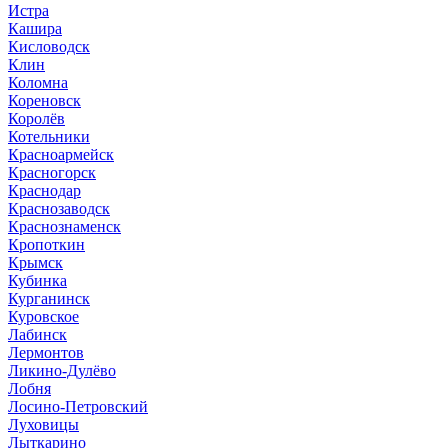
Истра
Кашира
Кисловодск
Клин
Коломна
Кореновск
Королёв
Котельники
Красноармейск
Красногорск
Краснодар
Краснозаводск
Краснознаменск
Кропоткин
Крымск
Кубинка
Курганинск
Куровское
Лабинск
Лермонтов
Ликино-Дулёво
Лобня
Лосино-Петровский
Луховицы
Лыткарино