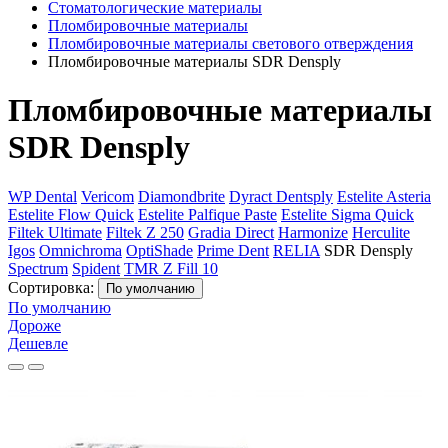
Стоматологические материалы
Пломбировочные материалы
Пломбировочные материалы светового отверждения
Пломбировочные материалы SDR Densply
Пломбировочные материалы
SDR Densply
WP Dental
Vericom
Diamondbrite
Dyract Dentsply
Estelite Asteria
Estelite Flow Quick
Estelite Palfique Paste
Estelite Sigma Quick
Filtek Ultimate
Filtek Z 250
Gradia Direct
Harmonize
Herculite
Igos
Omnichroma
OptiShade
Prime Dent
RELIA
SDR Densply
Spectrum
Spident
TMR Z Fill 10
Сортировка:
По умолчанию
По умолчанию
Дороже
Дешевле