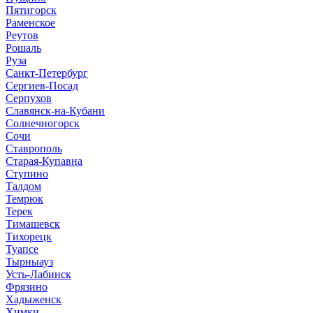
Пятигорск
Раменское
Реутов
Рошаль
Руза
Санкт-Петербург
Сергиев-Посад
Серпухов
Славянск-на-Кубани
Солнечногорск
Сочи
Ставрополь
Старая-Купавна
Ступино
Талдом
Темрюк
Терек
Тимашевск
Тихорецк
Туапсе
Тырныауз
Усть-Лабинск
Фрязино
Хадыженск
Химки