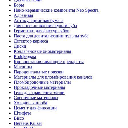
Боры
Нано-керамические композиты Neo Spectra
Адгезивы
Артикуляционная бумага
Для восстановления культи зуба
Герметики для фиссур зубов
Паста для девитализации пульпы зуба
Детектор кариеса
Диски
Коллагеновые биоматериалы
Коффердам
Кровоостанавливающие препараты
Матрицы
Пародонтальные повязки
Материалы для пломбирования каналов
Пломбировочные материалы
Прокладочные материалы
Гели для травления эмали
Слепочные материалы
Холодовая проба
Цемент для фиксации
Штифты
Bisco
Heraeus Kulzer