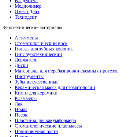
ВладМиВа
Медполимер
Омега Дент
Технодент
Зуботехнические материалы
Аттачмены
Стоматологический воск
Гильзы для зубных коронок
Гипс зуботехнический
Держатели
Диски
Материалы для перебазировки съемных протезов
Инструменты
Зубы искусственные
Керамическая масса для стоматологии
Кисти для керамики
Кламмеры
Лак
Ножи
Песок
Пластины для вакумформера
Стоматологические пластмассы
Полировочная паста
Полиры