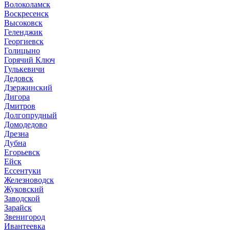
Волоколамск
Воскресенск
Высоковск
Геленджик
Георгиевск
Голицыно
Горячий Ключ
Гулькевичи
Дедовск
Дзержинский
Дигора
Дмитров
Долгопрудный
Домодедово
Дрезна
Дубна
Егорьевск
Ейск
Ессентуки
Железноводск
Жуковский
Заводской
Зарайск
Звенигород
Ивантеевка