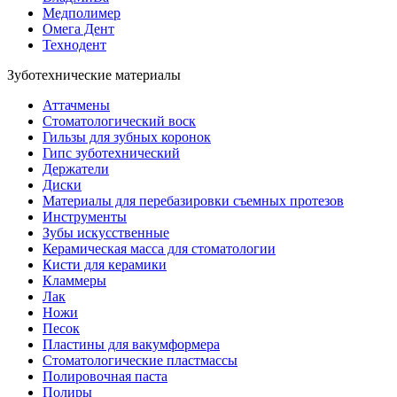
Медполимер
Омега Дент
Технодент
Зуботехнические материалы
Аттачмены
Стоматологический воск
Гильзы для зубных коронок
Гипс зуботехнический
Держатели
Диски
Материалы для перебазировки съемных протезов
Инструменты
Зубы искусственные
Керамическая масса для стоматологии
Кисти для керамики
Кламмеры
Лак
Ножи
Песок
Пластины для вакумформера
Стоматологические пластмассы
Полировочная паста
Полиры