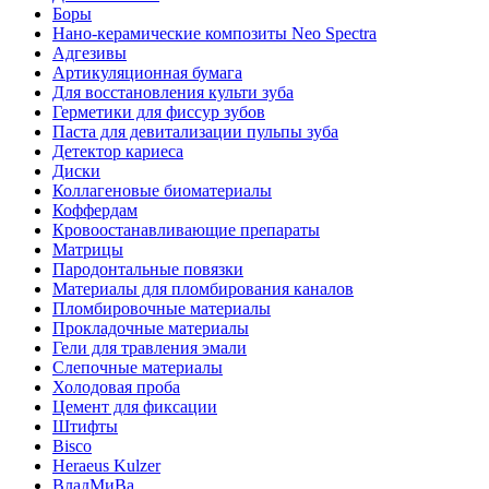
Боры
Нано-керамические композиты Neo Spectra
Адгезивы
Артикуляционная бумага
Для восстановления культи зуба
Герметики для фиссур зубов
Паста для девитализации пульпы зуба
Детектор кариеса
Диски
Коллагеновые биоматериалы
Коффердам
Кровоостанавливающие препараты
Матрицы
Пародонтальные повязки
Материалы для пломбирования каналов
Пломбировочные материалы
Прокладочные материалы
Гели для травления эмали
Слепочные материалы
Холодовая проба
Цемент для фиксации
Штифты
Bisco
Heraeus Kulzer
ВладМиВа