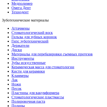
Медполимер
Омега Дент
Технодент
Зуботехнические материалы
Аттачмены
Стоматологический воск
Гильзы для зубных коронок
Гипс зуботехнический
Держатели
Диски
Материалы для перебазировки съемных протезов
Инструменты
Зубы искусственные
Керамическая масса для стоматологии
Кисти для керамики
Кламмеры
Лак
Ножи
Песок
Пластины для вакумформера
Стоматологические пластмассы
Полировочная паста
Полиры