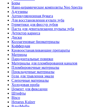
Боры
Нано-керамические композиты Neo Spectra
Адгезивы
Артикуляционная бумага
Для восстановления культи зуба
Герметики для фиссур зубов
Паста для девитализации пульпы зуба
Детектор кариеса
Диски
Коллагеновые биоматериалы
Коффердам
Кровоостанавливающие препараты
Матрицы
Пародонтальные повязки
Материалы для пломбирования каналов
Пломбировочные материалы
Прокладочные материалы
Гели для травления эмали
Слепочные материалы
Холодовая проба
Цемент для фиксации
Штифты
Bisco
Heraeus Kulzer
ВладМиВа