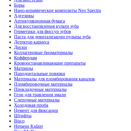
Боры
Нано-керамические композиты Neo Spectra
Адгезивы
Артикуляционная бумага
Для восстановления культи зуба
Герметики для фиссур зубов
Паста для девитализации пульпы зуба
Детектор кариеса
Диски
Коллагеновые биоматериалы
Коффердам
Кровоостанавливающие препараты
Матрицы
Пародонтальные повязки
Материалы для пломбирования каналов
Пломбировочные материалы
Прокладочные материалы
Гели для травления эмали
Слепочные материалы
Холодовая проба
Цемент для фиксации
Штифты
Bisco
Heraeus Kulzer