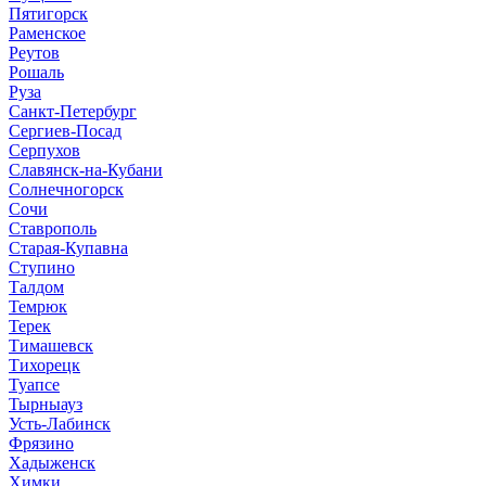
Пятигорск
Раменское
Реутов
Рошаль
Руза
Санкт-Петербург
Сергиев-Посад
Серпухов
Славянск-на-Кубани
Солнечногорск
Сочи
Ставрополь
Старая-Купавна
Ступино
Талдом
Темрюк
Терек
Тимашевск
Тихорецк
Туапсе
Тырныауз
Усть-Лабинск
Фрязино
Хадыженск
Химки