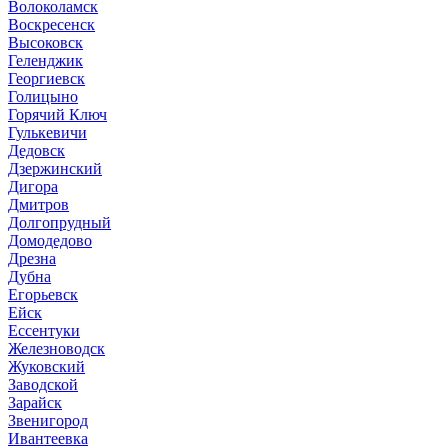
Волоколамск
Воскресенск
Высоковск
Геленджик
Георгиевск
Голицыно
Горячий Ключ
Гулькевичи
Дедовск
Дзержинский
Дигора
Дмитров
Долгопрудный
Домодедово
Дрезна
Дубна
Егорьевск
Ейск
Ессентуки
Железноводск
Жуковский
Заводской
Зарайск
Звенигород
Ивантеевка