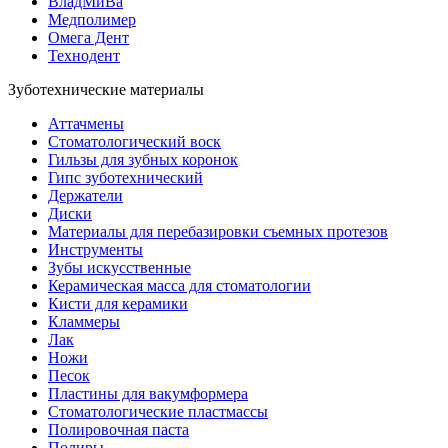
ВладМиВа
Медполимер
Омега Дент
Технодент
Зуботехнические материалы
Аттачмены
Стоматологический воск
Гильзы для зубных коронок
Гипс зуботехнический
Держатели
Диски
Материалы для перебазировки съемных протезов
Инструменты
Зубы искусственные
Керамическая масса для стоматологии
Кисти для керамики
Кламмеры
Лак
Ножи
Песок
Пластины для вакумформера
Стоматологические пластмассы
Полировочная паста
Полиры