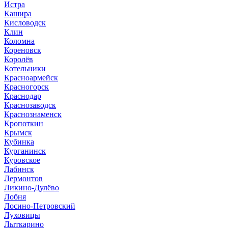
Истра
Кашира
Кисловодск
Клин
Коломна
Кореновск
Королёв
Котельники
Красноармейск
Красногорск
Краснодар
Краснозаводск
Краснознаменск
Кропоткин
Крымск
Кубинка
Курганинск
Куровское
Лабинск
Лермонтов
Ликино-Дулёво
Лобня
Лосино-Петровский
Луховицы
Лыткарино