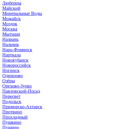
Люберцы
Майский
Минеральные Воды
Можайск
Моздок
Москва
Мытищи
Назрань
Нальчик
Наро-Фоминск
Нарткала
Новокубанск
Новороссийск
Ногинск
Одинцово
Озёры
Орехово-Зуево
Павловский-Посад
Пересвет
Подольск
Приморско-Ахтарск
Протвино
Прохладный
Пушкино
Пущино