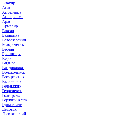
Алагир
Анапа
Апрелевка
Апшеронск
Ардон
Армавир
Баксан
Балашиха
Белоозёрский
Белореченск
Беслан
Бронницы
Верея
Видное
Владикавказ
Волоколамск
Воскресенск
Высоковск
Геленджик
Георгиевск
Голицыно
Горячий Ключ
Гулькевичи
Дедовск
Дзержинский