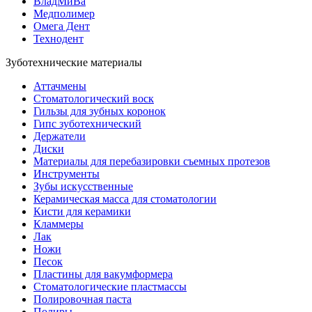
ВладМиВа
Медполимер
Омега Дент
Технодент
Зуботехнические материалы
Аттачмены
Стоматологический воск
Гильзы для зубных коронок
Гипс зуботехнический
Держатели
Диски
Материалы для перебазировки съемных протезов
Инструменты
Зубы искусственные
Керамическая масса для стоматологии
Кисти для керамики
Кламмеры
Лак
Ножи
Песок
Пластины для вакумформера
Стоматологические пластмассы
Полировочная паста
Полиры