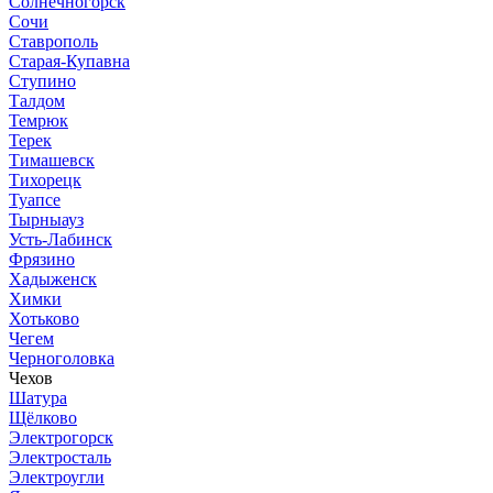
Солнечногорск
Сочи
Ставрополь
Старая-Купавна
Ступино
Талдом
Темрюк
Терек
Тимашевск
Тихорецк
Туапсе
Тырныауз
Усть-Лабинск
Фрязино
Хадыженск
Химки
Хотьково
Чегем
Черноголовка
Чехов
Шатура
Щёлково
Электрогорск
Электросталь
Электроугли