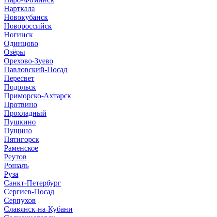
Нарткала
Новокубанск
Новороссийск
Ногинск
Одинцово
Озёры
Орехово-Зуево
Павловский-Посад
Пересвет
Подольск
Приморско-Ахтарск
Протвино
Прохладный
Пушкино
Пущино
Пятигорск
Раменское
Реутов
Рошаль
Руза
Санкт-Петербург
Сергиев-Посад
Серпухов
Славянск-на-Кубани