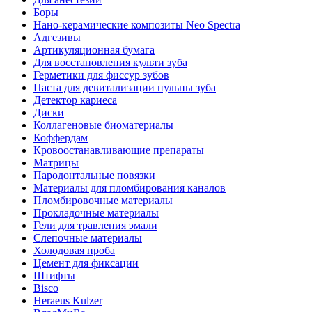
Боры
Нано-керамические композиты Neo Spectra
Адгезивы
Артикуляционная бумага
Для восстановления культи зуба
Герметики для фиссур зубов
Паста для девитализации пульпы зуба
Детектор кариеса
Диски
Коллагеновые биоматериалы
Коффердам
Кровоостанавливающие препараты
Матрицы
Пародонтальные повязки
Материалы для пломбирования каналов
Пломбировочные материалы
Прокладочные материалы
Гели для травления эмали
Слепочные материалы
Холодовая проба
Цемент для фиксации
Штифты
Bisco
Heraeus Kulzer