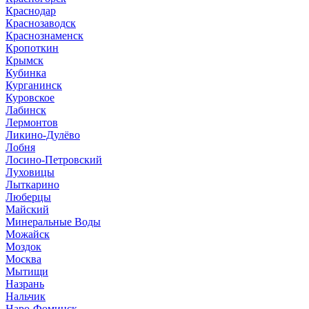
Краснодар
Краснозаводск
Краснознаменск
Кропоткин
Крымск
Кубинка
Курганинск
Куровское
Лабинск
Лермонтов
Ликино-Дулёво
Лобня
Лосино-Петровский
Луховицы
Лыткарино
Люберцы
Майский
Минеральные Воды
Можайск
Моздок
Москва
Мытищи
Назрань
Нальчик
Наро-Фоминск