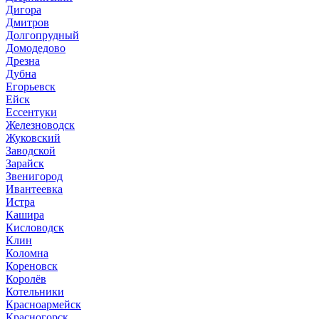
Дигора
Дмитров
Долгопрудный
Домодедово
Дрезна
Дубна
Егорьевск
Ейск
Ессентуки
Железноводск
Жуковский
Заводской
Зарайск
Звенигород
Ивантеевка
Истра
Кашира
Кисловодск
Клин
Коломна
Кореновск
Королёв
Котельники
Красноармейск
Красногорск