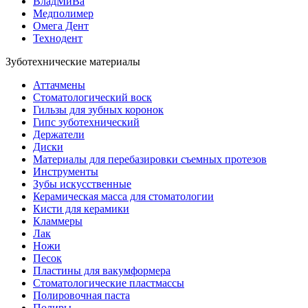
ВладМиВа
Медполимер
Омега Дент
Технодент
Зуботехнические материалы
Аттачмены
Стоматологический воск
Гильзы для зубных коронок
Гипс зуботехнический
Держатели
Диски
Материалы для перебазировки съемных протезов
Инструменты
Зубы искусственные
Керамическая масса для стоматологии
Кисти для керамики
Кламмеры
Лак
Ножи
Песок
Пластины для вакумформера
Стоматологические пластмассы
Полировочная паста
Полиры