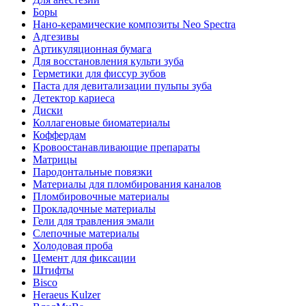
Боры
Нано-керамические композиты Neo Spectra
Адгезивы
Артикуляционная бумага
Для восстановления культи зуба
Герметики для фиссур зубов
Паста для девитализации пульпы зуба
Детектор кариеса
Диски
Коллагеновые биоматериалы
Коффердам
Кровоостанавливающие препараты
Матрицы
Пародонтальные повязки
Материалы для пломбирования каналов
Пломбировочные материалы
Прокладочные материалы
Гели для травления эмали
Слепочные материалы
Холодовая проба
Цемент для фиксации
Штифты
Bisco
Heraeus Kulzer