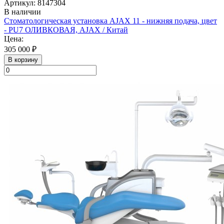
Артикул: 8147304
В наличии
Стоматологическая установка AJAX 11 - нижняя подача, цвет
- PU7 ОЛИВКОВАЯ, AJAX / Китай
Цена:
305 000 ₽
В корзину