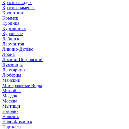
Краснозаводск
Краснознаменск
Кропоткин
Крымск
Кубинка
Курганинск
Куровское
Лабинск
Лермонтов
Ликино-Дулёво
Лобня
Лосино-Петровский
Луховицы
Лыткарино
Люберцы
Майский
Минеральные Воды
Можайск
Моздок
Москва
Мытищи
Назрань
Нальчик
Наро-Фоминск
Нарткала