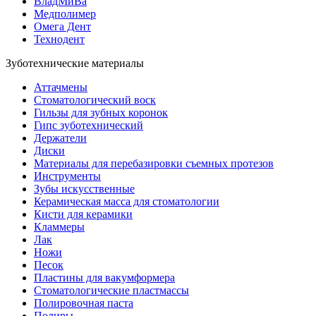
ВладМиВа
Медполимер
Омега Дент
Технодент
Зуботехнические материалы
Аттачмены
Стоматологический воск
Гильзы для зубных коронок
Гипс зуботехнический
Держатели
Диски
Материалы для перебазировки съемных протезов
Инструменты
Зубы искусственные
Керамическая масса для стоматологии
Кисти для керамики
Кламмеры
Лак
Ножи
Песок
Пластины для вакумформера
Стоматологические пластмассы
Полировочная паста
Полиры