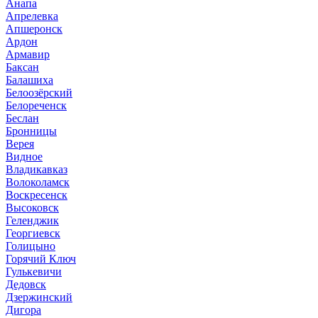
Анапа
Апрелевка
Апшеронск
Ардон
Армавир
Баксан
Балашиха
Белоозёрский
Белореченск
Беслан
Бронницы
Верея
Видное
Владикавказ
Волоколамск
Воскресенск
Высоковск
Геленджик
Георгиевск
Голицыно
Горячий Ключ
Гулькевичи
Дедовск
Дзержинский
Дигора