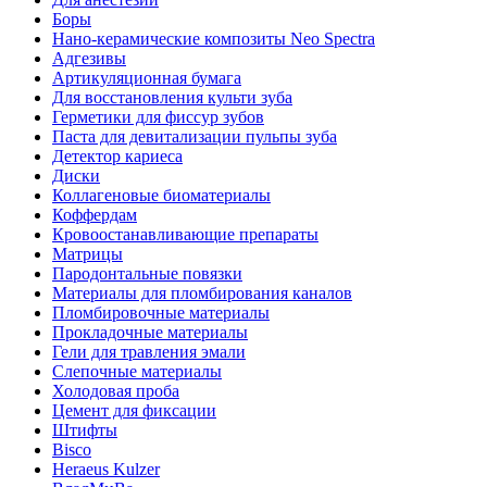
Боры
Нано-керамические композиты Neo Spectra
Адгезивы
Артикуляционная бумага
Для восстановления культи зуба
Герметики для фиссур зубов
Паста для девитализации пульпы зуба
Детектор кариеса
Диски
Коллагеновые биоматериалы
Коффердам
Кровоостанавливающие препараты
Матрицы
Пародонтальные повязки
Материалы для пломбирования каналов
Пломбировочные материалы
Прокладочные материалы
Гели для травления эмали
Слепочные материалы
Холодовая проба
Цемент для фиксации
Штифты
Bisco
Heraeus Kulzer