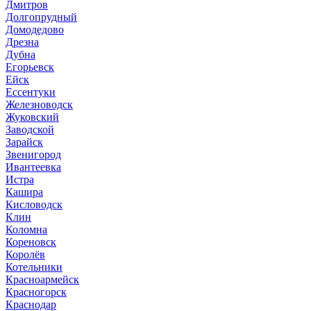
Дмитров
Долгопрудный
Домодедово
Дрезна
Дубна
Егорьевск
Ейск
Ессентуки
Железноводск
Жуковский
Заводской
Зарайск
Звенигород
Ивантеевка
Истра
Кашира
Кисловодск
Клин
Коломна
Кореновск
Королёв
Котельники
Красноармейск
Красногорск
Краснодар