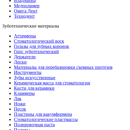
ВладМиВа
Медполимер
Омега Дент
Технодент
Зуботехнические материалы
Аттачмены
Стоматологический воск
Гильзы для зубных коронок
Гипс зуботехнический
Держатели
Диски
Материалы для перебазировки съемных протезов
Инструменты
Зубы искусственные
Керамическая масса для стоматологии
Кисти для керамики
Кламмеры
Лак
Ножи
Песок
Пластины для вакумформера
Стоматологические пластмассы
Полировочная паста
Полиры