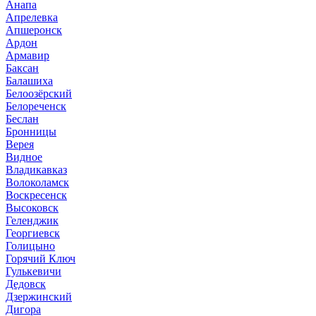
Анапа
Апрелевка
Апшеронск
Ардон
Армавир
Баксан
Балашиха
Белоозёрский
Белореченск
Беслан
Бронницы
Верея
Видное
Владикавказ
Волоколамск
Воскресенск
Высоковск
Геленджик
Георгиевск
Голицыно
Горячий Ключ
Гулькевичи
Дедовск
Дзержинский
Дигора