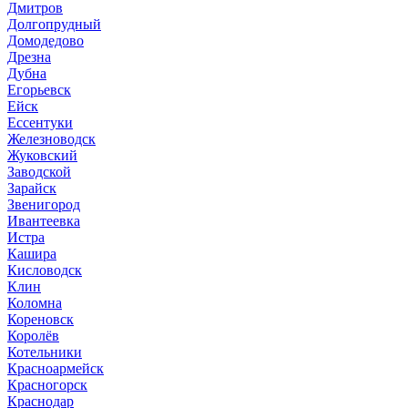
Дмитров
Долгопрудный
Домодедово
Дрезна
Дубна
Егорьевск
Ейск
Ессентуки
Железноводск
Жуковский
Заводской
Зарайск
Звенигород
Ивантеевка
Истра
Кашира
Кисловодск
Клин
Коломна
Кореновск
Королёв
Котельники
Красноармейск
Красногорск
Краснодар