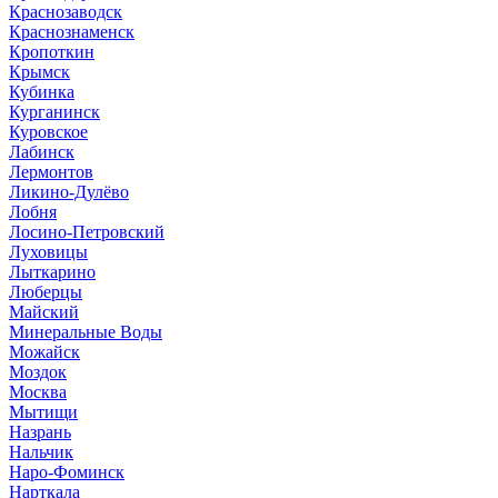
Краснозаводск
Краснознаменск
Кропоткин
Крымск
Кубинка
Курганинск
Куровское
Лабинск
Лермонтов
Ликино-Дулёво
Лобня
Лосино-Петровский
Луховицы
Лыткарино
Люберцы
Майский
Минеральные Воды
Можайск
Моздок
Москва
Мытищи
Назрань
Нальчик
Наро-Фоминск
Нарткала