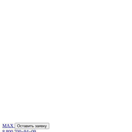
MAX
Оставить заявку
8 800 700−94−09