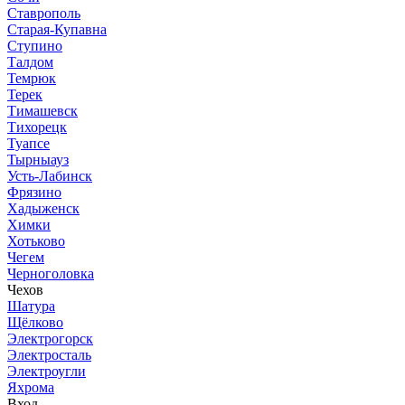
Ставрополь
Старая-Купавна
Ступино
Талдом
Темрюк
Терек
Тимашевск
Тихорецк
Туапсе
Тырныауз
Усть-Лабинск
Фрязино
Хадыженск
Химки
Хотьково
Чегем
Черноголовка
Чехов
Шатура
Щёлково
Электрогорск
Электросталь
Электроугли
Яхрома
Вход