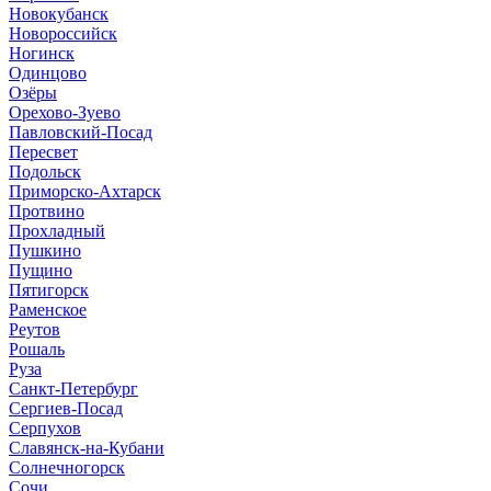
Новокубанск
Новороссийск
Ногинск
Одинцово
Озёры
Орехово-Зуево
Павловский-Посад
Пересвет
Подольск
Приморско-Ахтарск
Протвино
Прохладный
Пушкино
Пущино
Пятигорск
Раменское
Реутов
Рошаль
Руза
Санкт-Петербург
Сергиев-Посад
Серпухов
Славянск-на-Кубани
Солнечногорск
Сочи