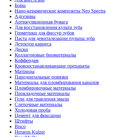
Боры
Нано-керамические композиты Neo Spectra
Адгезивы
Артикуляционная бумага
Для восстановления культи зуба
Герметики для фиссур зубов
Паста для девитализации пульпы зуба
Детектор кариеса
Диски
Коллагеновые биоматериалы
Коффердам
Кровоостанавливающие препараты
Матрицы
Пародонтальные повязки
Материалы для пломбирования каналов
Пломбировочные материалы
Прокладочные материалы
Гели для травления эмали
Слепочные материалы
Холодовая проба
Цемент для фиксации
Штифты
Bisco
Heraeus Kulzer