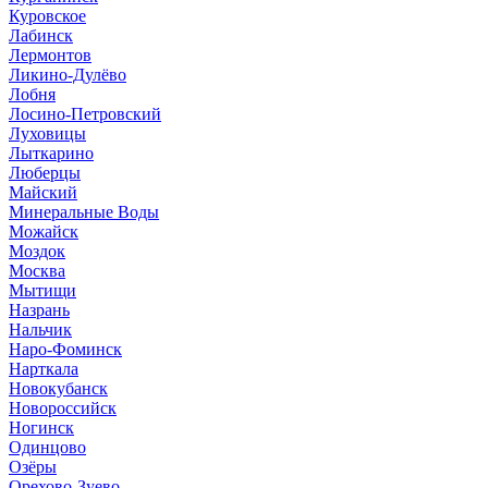
Куровское
Лабинск
Лермонтов
Ликино-Дулёво
Лобня
Лосино-Петровский
Луховицы
Лыткарино
Люберцы
Майский
Минеральные Воды
Можайск
Моздок
Москва
Мытищи
Назрань
Нальчик
Наро-Фоминск
Нарткала
Новокубанск
Новороссийск
Ногинск
Одинцово
Озёры
Орехово-Зуево