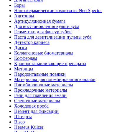
Боры
Нано-керамические композиты Neo Spectra
Адгезивы
Артикуляционная бумага
Для восстановления культи зуба
Герметики для фиссур зубов
Паста для девитализации пульпы зуба
Детектор кариеса
Диски
Коллагеновые биоматериалы
Коффердам
Кровоостанавливающие препараты
Матрицы
Пародонтальные повязки
Материалы для пломбирования каналов
Пломбировочные материалы
Прокладочные материалы
Гели для травления эмали
Слепочные материалы
Холодовая проба
Цемент для фиксации
Штифты
Bisco
Heraeus Kulzer