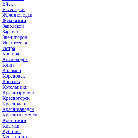
Ейск
Ессентуки
Железноводск
Жуковский
Заводской
Зарайск
Звенигород
Ивантеевка
Истра
Кашира
Кисловодск
Клин
Коломна
Кореновск
Королёв
Котельники
Красноармейск
Красногорск
Краснодар
Краснозаводск
Краснознаменск
Кропоткин
Крымск
Кубинка
Курганинск