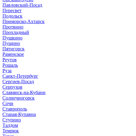
Павловский-Посад
Пересвет
Подольск
Приморско-Ахтарск
Протвино
Прохладный
Пушкино
Пущино
Пятигорск
Раменское
Реутов
Рошаль
Руза
Санкт-Петербург
Сергиев-Посад
Серпухов
Славянск-на-Кубани
Солнечногорск
Сочи
Ставрополь
Старая-Купавна
Ступино
Талдом
Темрюк