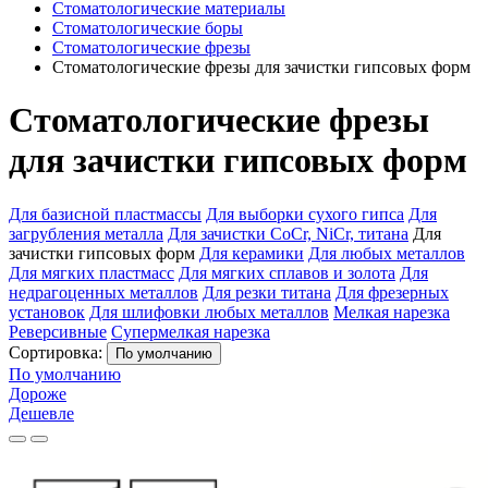
Стоматологические материалы
Стоматологические боры
Стоматологические фрезы
Стоматологические фрезы для зачистки гипсовых форм
Стоматологические фрезы
для зачистки гипсовых форм
Для базисной пластмассы
Для выборки сухого гипса
Для
загрубления металла
Для зачистки CoCr, NiCr, титана
Для
зачистки гипсовых форм
Для керамики
Для любых металлов
Для мягких пластмасс
Для мягких сплавов и золота
Для
недрагоценных металлов
Для резки титана
Для фрезерных
установок
Для шлифовки любых металлов
Мелкая нарезка
Реверсивные
Супермелкая нарезка
Сортировка:
По умолчанию
По умолчанию
Дороже
Дешевле