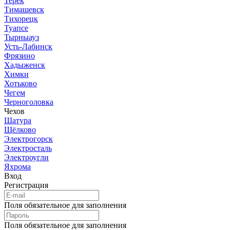
Терек
Тимашевск
Тихорецк
Туапсе
Тырныауз
Усть-Лабинск
Фрязино
Хадыженск
Химки
Хотьково
Чегем
Черноголовка
Чехов
Шатура
Щёлково
Электрогорск
Электросталь
Электроугли
Яхрома
Вход
Регистрация
Поля обязательное для заполнения
Поля обязательное для заполнения