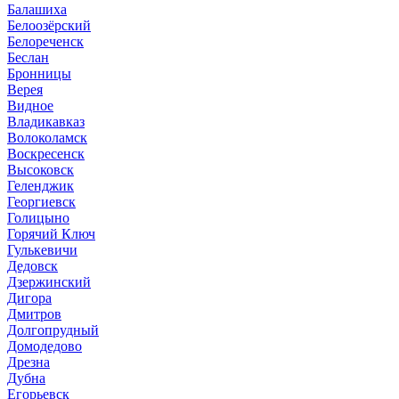
Балашиха
Белоозёрский
Белореченск
Беслан
Бронницы
Верея
Видное
Владикавказ
Волоколамск
Воскресенск
Высоковск
Геленджик
Георгиевск
Голицыно
Горячий Ключ
Гулькевичи
Дедовск
Дзержинский
Дигора
Дмитров
Долгопрудный
Домодедово
Дрезна
Дубна
Егорьевск