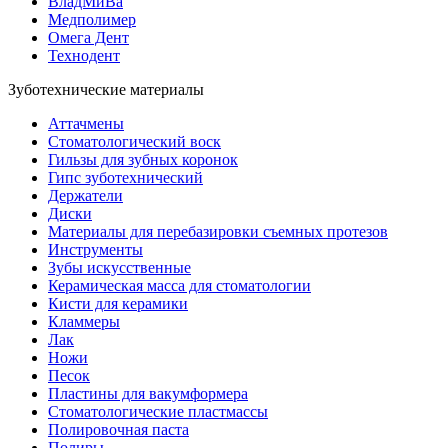
ВладМиВа
Медполимер
Омега Дент
Технодент
Зуботехнические материалы
Аттачмены
Стоматологический воск
Гильзы для зубных коронок
Гипс зуботехнический
Держатели
Диски
Материалы для перебазировки съемных протезов
Инструменты
Зубы искусственные
Керамическая масса для стоматологии
Кисти для керамики
Кламмеры
Лак
Ножи
Песок
Пластины для вакумформера
Стоматологические пластмассы
Полировочная паста
Полиры