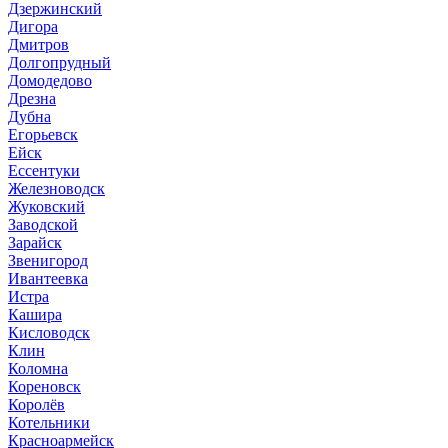
Дзержинский
Дигора
Дмитров
Долгопрудный
Домодедово
Дрезна
Дубна
Егорьевск
Ейск
Ессентуки
Железноводск
Жуковский
Заводской
Зарайск
Звенигород
Ивантеевка
Истра
Кашира
Кисловодск
Клин
Коломна
Кореновск
Королёв
Котельники
Красноармейск