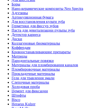
Боры
Нано-керамические композиты Neo Spectra
Адгезивы
Артикуляционная бумага
Для восстановления культи зуба
Герметики для фиссур зубов
Паста для девитализации пульпы зуба
Детектор кариеса
Диски
Коллагеновые биоматериалы
Коффердам
Кровоостанавливающие препараты
Матрицы
Пародонтальные повязки
Материалы для пломбирования каналов
Пломбировочные материалы
Прокладочные материалы
Гели для травления эмали
Слепочные материалы
Холодовая проба
Цемент для фиксации
Штифты
Bisco
Heraeus Kulzer