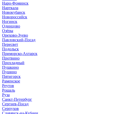
Наро-Фоминск
Нарткала
Новокубанск
Новороссийск
Ногинск
Одинцово
Озёры
Орехово-Зуево
Павловский-Посад
Пересвет
Подольск
Приморско-Ахтарск
Протвино
Прохладный
Пушкино
Пущино
Пятигорск
Раменское
Реутов
Рошаль
Руза
Санкт-Петербург
Сергиев-Посад
Серпухов
Славянск-на-Кубани