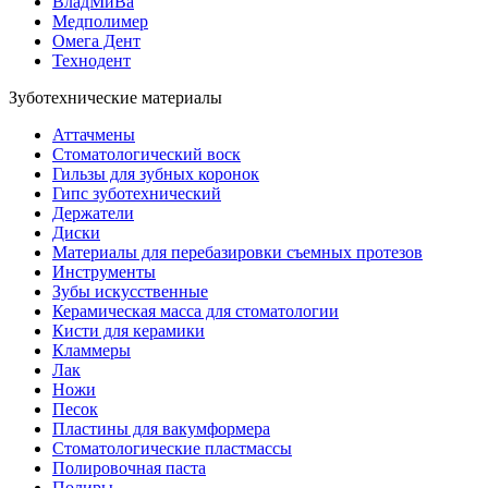
ВладМиВа
Медполимер
Омега Дент
Технодент
Зуботехнические материалы
Аттачмены
Стоматологический воск
Гильзы для зубных коронок
Гипс зуботехнический
Держатели
Диски
Материалы для перебазировки съемных протезов
Инструменты
Зубы искусственные
Керамическая масса для стоматологии
Кисти для керамики
Кламмеры
Лак
Ножи
Песок
Пластины для вакумформера
Стоматологические пластмассы
Полировочная паста
Полиры