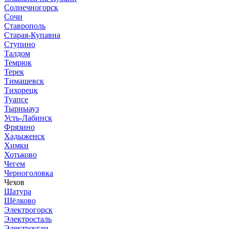
Солнечногорск
Сочи
Ставрополь
Старая-Купавна
Ступино
Талдом
Темрюк
Терек
Тимашевск
Тихорецк
Туапсе
Тырныауз
Усть-Лабинск
Фрязино
Хадыженск
Химки
Хотьково
Чегем
Черноголовка
Чехов
Шатура
Щёлково
Электрогорск
Электросталь
Электроугли