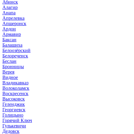
Абинск
Алагир
Анапа
Апрелевка
Апшеронск
Ардон
Армавир
Баксан
Балашиха
Белоозёрский
Белореченск
Беслан
Бронницы
Верея
Видное
Владикавказ
Волоколамск
Воскресенск
Высоковск
Геленджик
Георгиевск
Голицыно
Горячий Ключ
Гулькевичи
Дедовск