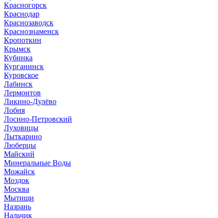
Красногорск
Краснодар
Краснозаводск
Краснознаменск
Кропоткин
Крымск
Кубинка
Курганинск
Куровское
Лабинск
Лермонтов
Ликино-Дулёво
Лобня
Лосино-Петровский
Луховицы
Лыткарино
Люберцы
Майский
Минеральные Воды
Можайск
Моздок
Москва
Мытищи
Назрань
Нальчик