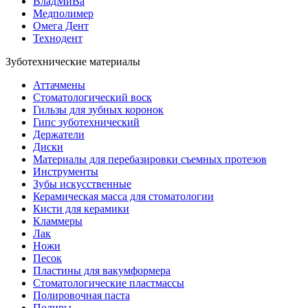
ВладМиВа
Медполимер
Омега Дент
Технодент
Зуботехнические материалы
Аттачмены
Стоматологический воск
Гильзы для зубных коронок
Гипс зуботехнический
Держатели
Диски
Материалы для перебазировки съемных протезов
Инструменты
Зубы искусственные
Керамическая масса для стоматологии
Кисти для керамики
Кламмеры
Лак
Ножи
Песок
Пластины для вакумформера
Стоматологические пластмассы
Полировочная паста
Полиры