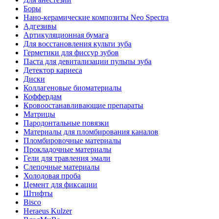
Боры
Нано-керамические композиты Neo Spectra
Адгезивы
Артикуляционная бумага
Для восстановления культи зуба
Герметики для фиссур зубов
Паста для девитализации пульпы зуба
Детектор кариеса
Диски
Коллагеновые биоматериалы
Коффердам
Кровоостанавливающие препараты
Матрицы
Пародонтальные повязки
Материалы для пломбирования каналов
Пломбировочные материалы
Прокладочные материалы
Гели для травления эмали
Слепочные материалы
Холодовая проба
Цемент для фиксации
Штифты
Bisco
Heraeus Kulzer