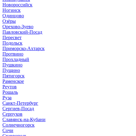
Новороссийск
Ногинск
Одинцово
Озёры
Орехово-Зуево
Павловский-Посад
Пересвет
Подольск
Приморско-Ахтарск
Протвино
Прохладный
Пушкино
Пущино
Пятигорск
Раменское
Реутов
Рошаль
Руза
Санкт-Петербург
Сергиев-Посад
Серпухов
Славянск-на-Кубани
Солнечногорск
Сочи
Ставрополь