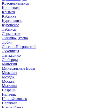
Краснознаменск
Кропоткин
Крымск
Кубинка
Курганинск
Куровское
Лабинск
Лермонтов
Ликино-Дулёво
Лобня
Лосино-Петровский
Луховицы
Лыткарино
Люберцы
Майский
Минеральные Воды
Можайск
Моздок
Москва
Мытищи
Назрань
Нальчик
Наро-Фоминск
Нарткала
Новокубанск