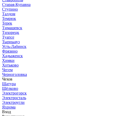
Старая-Купавна
Ступино
Талдом
Темрюк
Терек
Тимашевск
Тихорецк
Туапсе
Тырныауз
Усть-Лабинск
Фрязино
Хадыженск
Химки
Хотьково
Чегем
Черноголовка
Чехов
Шатура
Щёлково
Электрогорск
Электросталь
Электроугли
Яхрома
Вход