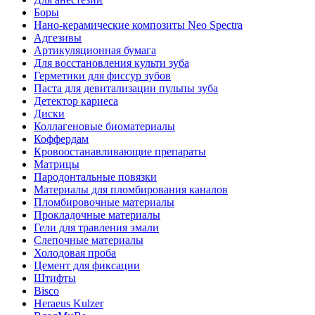
Боры
Нано-керамические композиты Neo Spectra
Адгезивы
Артикуляционная бумага
Для восстановления культи зуба
Герметики для фиссур зубов
Паста для девитализации пульпы зуба
Детектор кариеса
Диски
Коллагеновые биоматериалы
Коффердам
Кровоостанавливающие препараты
Матрицы
Пародонтальные повязки
Материалы для пломбирования каналов
Пломбировочные материалы
Прокладочные материалы
Гели для травления эмали
Слепочные материалы
Холодовая проба
Цемент для фиксации
Штифты
Bisco
Heraeus Kulzer