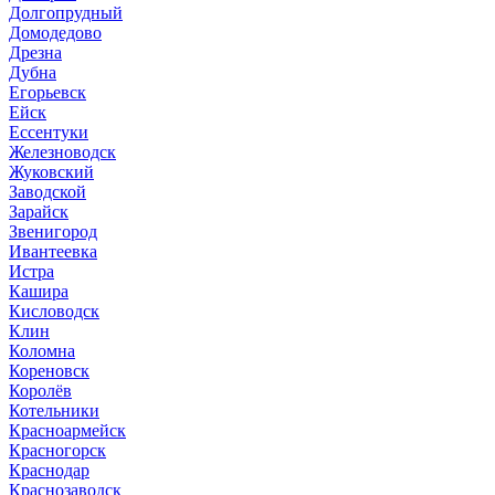
Долгопрудный
Домодедово
Дрезна
Дубна
Егорьевск
Ейск
Ессентуки
Железноводск
Жуковский
Заводской
Зарайск
Звенигород
Ивантеевка
Истра
Кашира
Кисловодск
Клин
Коломна
Кореновск
Королёв
Котельники
Красноармейск
Красногорск
Краснодар
Краснозаводск