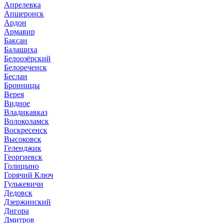
Апрелевка
Апшеронск
Ардон
Армавир
Баксан
Балашиха
Белоозёрский
Белореченск
Беслан
Бронницы
Верея
Видное
Владикавказ
Волоколамск
Воскресенск
Высоковск
Геленджик
Георгиевск
Голицыно
Горячий Ключ
Гулькевичи
Дедовск
Дзержинский
Дигора
Дмитров