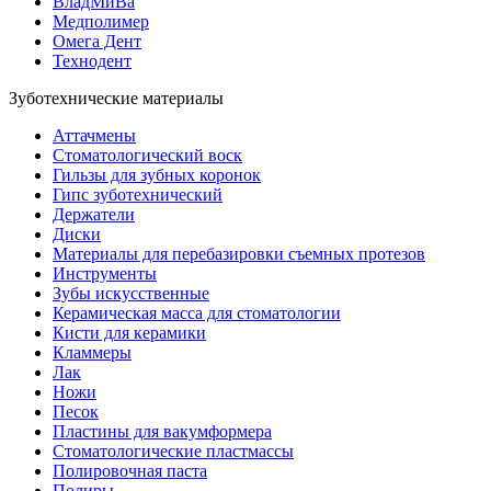
ВладМиВа
Медполимер
Омега Дент
Технодент
Зуботехнические материалы
Аттачмены
Стоматологический воск
Гильзы для зубных коронок
Гипс зуботехнический
Держатели
Диски
Материалы для перебазировки съемных протезов
Инструменты
Зубы искусственные
Керамическая масса для стоматологии
Кисти для керамики
Кламмеры
Лак
Ножи
Песок
Пластины для вакумформера
Стоматологические пластмассы
Полировочная паста
Полиры