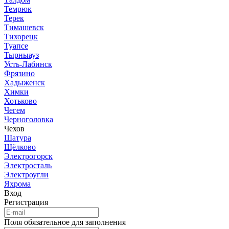
Темрюк
Терек
Тимашевск
Тихорецк
Туапсе
Тырныауз
Усть-Лабинск
Фрязино
Хадыженск
Химки
Хотьково
Чегем
Черноголовка
Чехов
Шатура
Щёлково
Электрогорск
Электросталь
Электроугли
Яхрома
Вход
Регистрация
Поля обязательное для заполнения