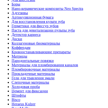
Боры
Нано-керамические композиты Neo Spectra
Адгезивы
Артикуляционная бумага
Для восстановления культи зуба
Герметики для фиссур зубов
Паста для девитализации пульпы зуба
Детектор кариеса
Диски
Коллагеновые биоматериалы
Коффердам
Кровоостанавливающие препараты
Матрицы
Пародонтальные повязки
Материалы для пломбирования каналов
Пломбировочные материалы
Прокладочные материалы
Гели для травления эмали
Слепочные материалы
Холодовая проба
Цемент для фиксации
Штифты
Bisco
Heraeus Kulzer