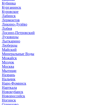
Кубинка
Курганинск
Куровское
Лабинск
Лермонтов
Ликино-Дулёво
Лобня
Лосино-Петровский
Луховицы
Лыткарино
Люберцы
Майский
Минеральные Воды
Можайск
Моздок
Москва
Мытищи
Назрань
Нальчик
Наро-Фоминск
Нарткала
Новокубанск
Новороссийск
Ногинск
Одинцово