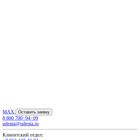
MAX
Оставить заявку
8 800 700−94−09
udenta@udenta.ru
Клиентский отдел: