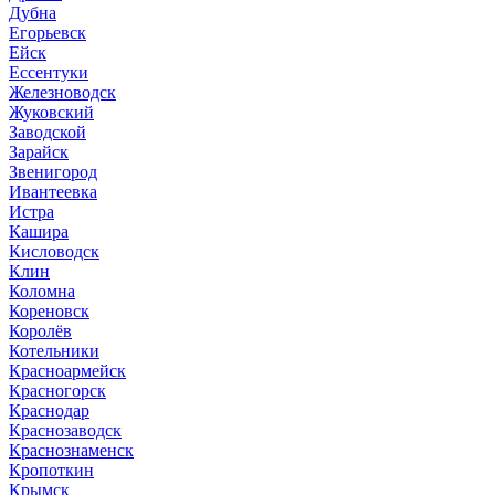
Дубна
Егорьевск
Ейск
Ессентуки
Железноводск
Жуковский
Заводской
Зарайск
Звенигород
Ивантеевка
Истра
Кашира
Кисловодск
Клин
Коломна
Кореновск
Королёв
Котельники
Красноармейск
Красногорск
Краснодар
Краснозаводск
Краснознаменск
Кропоткин
Крымск