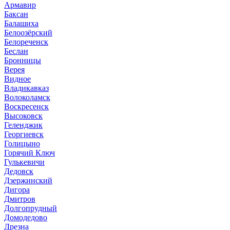
Армавир
Баксан
Балашиха
Белоозёрский
Белореченск
Беслан
Бронницы
Верея
Видное
Владикавказ
Волоколамск
Воскресенск
Высоковск
Геленджик
Георгиевск
Голицыно
Горячий Ключ
Гулькевичи
Дедовск
Дзержинский
Дигора
Дмитров
Долгопрудный
Домодедово
Дрезна