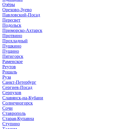
Озёры
Орехово-Зуево
Павловский-Посад
Пересвет
Подольск
Приморско-Ахтарск
Протвино
Прохладный
Пушкино
Пущино
Пятигорск
Раменское
Реутов
Рошаль
Руза
Санкт-Петербург
Сергиев-Посад
Серпухов
Славянск-на-Кубани
Солнечногорск
Сочи
Ставрополь
Старая-Купавна
Ступино
Талдом