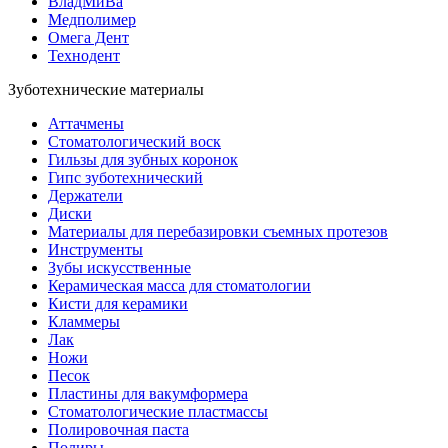
ВладМиВа
Медполимер
Омега Дент
Технодент
Зуботехнические материалы
Аттачмены
Стоматологический воск
Гильзы для зубных коронок
Гипс зуботехнический
Держатели
Диски
Материалы для перебазировки съемных протезов
Инструменты
Зубы искусственные
Керамическая масса для стоматологии
Кисти для керамики
Кламмеры
Лак
Ножи
Песок
Пластины для вакумформера
Стоматологические пластмассы
Полировочная паста
Полиры