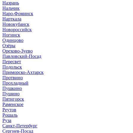
Назрань
Нальчик
Наро-Фоминск
Нарткала
Новокубанск
Новороссийск
Ногинск
Одинцово
Озёры
Орехово-Зуево
Павловский-Посад
Пересвет
Подольск
Приморско-Ахтарск
Протвино
Прохладный
Пушкино
Пущино
Пятигорск
Раменское
Реутов
Рошаль
Руза
Санкт-Петербург
Сергиев-Посад