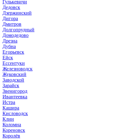
Гулькевичи
Дедовск
Дзержинский
Дигора
Дмитров
Долгопрудный
Домодедово
Дрезна
Дубна
Егорьевск
Ейск
Ессентуки
Железноводск
Жуковский
Заводской
Зарайск
Звенигород
Ивантеевка
Истра
Кашира
Кисловодск
Клин
Коломна
Кореновск
Королёв