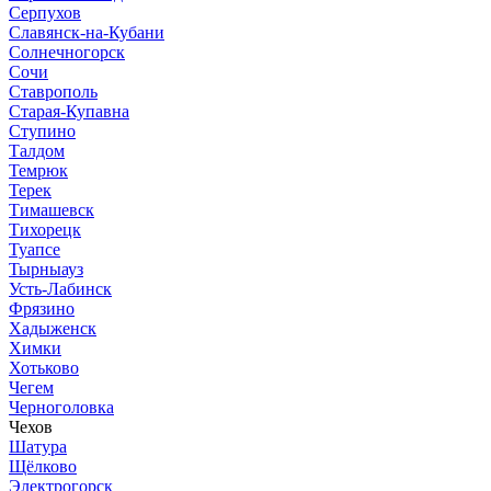
Серпухов
Славянск-на-Кубани
Солнечногорск
Сочи
Ставрополь
Старая-Купавна
Ступино
Талдом
Темрюк
Терек
Тимашевск
Тихорецк
Туапсе
Тырныауз
Усть-Лабинск
Фрязино
Хадыженск
Химки
Хотьково
Чегем
Черноголовка
Чехов
Шатура
Щёлково
Электрогорск