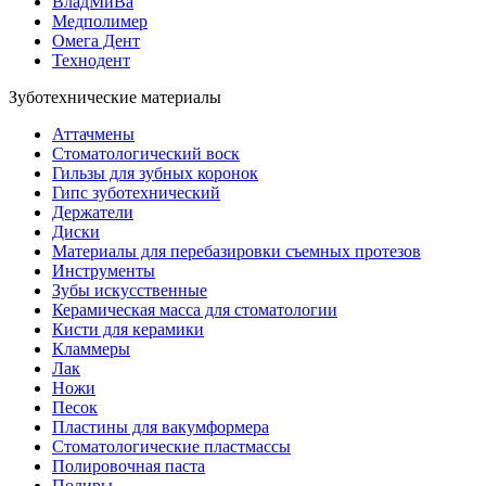
ВладМиВа
Медполимер
Омега Дент
Технодент
Зуботехнические материалы
Аттачмены
Стоматологический воск
Гильзы для зубных коронок
Гипс зуботехнический
Держатели
Диски
Материалы для перебазировки съемных протезов
Инструменты
Зубы искусственные
Керамическая масса для стоматологии
Кисти для керамики
Кламмеры
Лак
Ножи
Песок
Пластины для вакумформера
Стоматологические пластмассы
Полировочная паста
Полиры