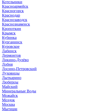
Котельники
Красноармейск
Красногорск
Краснодар
Краснозаводск
Краснознаменск
Кропоткин
Крымск
Кубинка
Курганинск
Куровское
Лабинск
Лермонтов
Ликино-Дулёво
Лобня
Лосино-Петровский
Луховицы
Лыткарино
Люберцы
Майский
Минеральные Воды
Можайск
Моздок
Москва
Мытищи