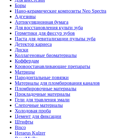
Боры
Нано-керамические композиты Neo Spectra
Адгезивы
Артикуляционная бумага
Для восстановления культи зуба
Герметики для фиссур зубов
Паста для девитализации пульпы зуба
Детектор кариеса
Диски
Коллагеновые биоматериалы
Коффердам
Кровоостанавливающие препараты
Матрицы
Пародонтальные повязки
Материалы для пломбирования каналов
Пломбировочные материалы
Прокладочные материалы
Гели для травления эмали
Слепочные материалы
Холодовая проба
Цемент для фиксации
Штифты
Bisco
Heraeus Kulzer