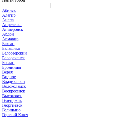
Найти город
Абинск
Алагир
Анапа
Апрелевка
Апшеронск
Ардон
Армавир
Баксан
Балашиха
Белоозёрский
Белореченск
Беслан
Бронницы
Верея
Видное
Владикавказ
Волоколамск
Воскресенск
Высоковск
Геленджик
Георгиевск
Голицыно
Горячий Ключ