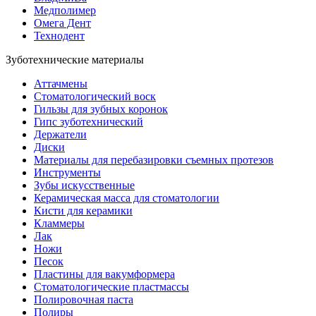
Медполимер
Омега Дент
Технодент
Зуботехнические материалы
Аттачмены
Стоматологический воск
Гильзы для зубных коронок
Гипс зуботехнический
Держатели
Диски
Материалы для перебазировки съемных протезов
Инструменты
Зубы искусственные
Керамическая масса для стоматологии
Кисти для керамики
Кламмеры
Лак
Ножи
Песок
Пластины для вакумформера
Стоматологические пластмассы
Полировочная паста
Полиры