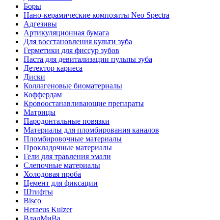
Боры
Нано-керамические композиты Neo Spectra
Адгезивы
Артикуляционная бумага
Для восстановления культи зуба
Герметики для фиссур зубов
Паста для девитализации пульпы зуба
Детектор кариеса
Диски
Коллагеновые биоматериалы
Коффердам
Кровоостанавливающие препараты
Матрицы
Пародонтальные повязки
Материалы для пломбирования каналов
Пломбировочные материалы
Прокладочные материалы
Гели для травления эмали
Слепочные материалы
Холодовая проба
Цемент для фиксации
Штифты
Bisco
Heraeus Kulzer
ВладМиВа