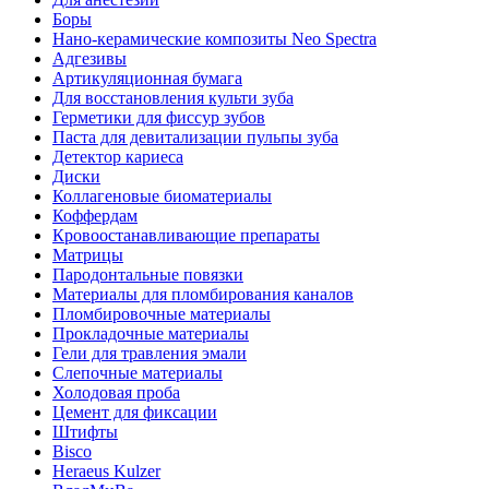
Боры
Нано-керамические композиты Neo Spectra
Адгезивы
Артикуляционная бумага
Для восстановления культи зуба
Герметики для фиссур зубов
Паста для девитализации пульпы зуба
Детектор кариеса
Диски
Коллагеновые биоматериалы
Коффердам
Кровоостанавливающие препараты
Матрицы
Пародонтальные повязки
Материалы для пломбирования каналов
Пломбировочные материалы
Прокладочные материалы
Гели для травления эмали
Слепочные материалы
Холодовая проба
Цемент для фиксации
Штифты
Bisco
Heraeus Kulzer