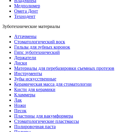
ВладМиВа
Медполимер
Омега Дент
Технодент
Зуботехнические материалы
Аттачмены
Стоматологический воск
Гильзы для зубных коронок
Гипс зуботехнический
Держатели
Диски
Материалы для перебазировки съемных протезов
Инструменты
Зубы искусственные
Керамическая масса для стоматологии
Кисти для керамики
Кламмеры
Лак
Ножи
Песок
Пластины для вакумформера
Стоматологические пластмассы
Полировочная паста
Полиры