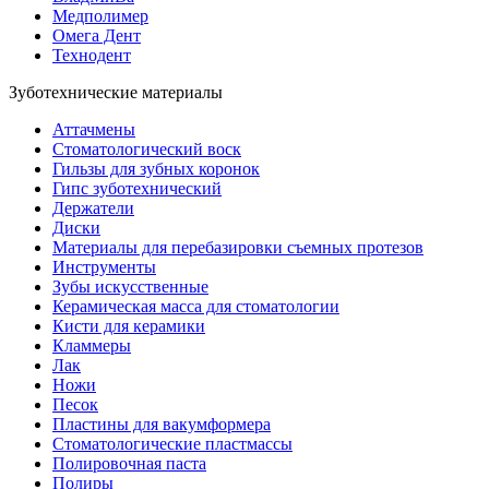
Медполимер
Омега Дент
Технодент
Зуботехнические материалы
Аттачмены
Стоматологический воск
Гильзы для зубных коронок
Гипс зуботехнический
Держатели
Диски
Материалы для перебазировки съемных протезов
Инструменты
Зубы искусственные
Керамическая масса для стоматологии
Кисти для керамики
Кламмеры
Лак
Ножи
Песок
Пластины для вакумформера
Стоматологические пластмассы
Полировочная паста
Полиры