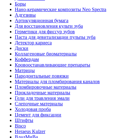
Боры
Нано-керамические композиты Neo Spectra
Адгезивы
Артикуляционная бумага
Для восстановления культи зуба
Герметики для фиссур зубов
Паста для девитализации пульпы зуба
Детектор кариеса
Диски
Коллагеновые биоматериалы
Коффердам
Кровоостанавливающие препараты
Матрицы
Пародонтальные повязки
Материалы для пломбирования каналов
Пломбировочные материалы
Прокладочные материалы
Гели для травления эмали
Слепочные материалы
Холодовая проба
Цемент для фиксации
Штифты
Bisco
Heraeus Kulzer
ВладМиВа