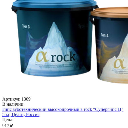
Артикул: 1309
В наличии
Гипс зуботехнический высокопрочный a-rock "Супергипс-Ц"
5 кг, Целит, Россия
Цена:
917 ₽