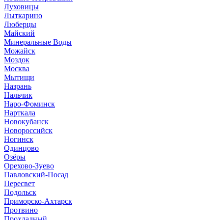
Луховицы
Лыткарино
Люберцы
Майский
Минеральные Воды
Можайск
Моздок
Москва
Мытищи
Назрань
Нальчик
Наро-Фоминск
Нарткала
Новокубанск
Новороссийск
Ногинск
Одинцово
Озёры
Орехово-Зуево
Павловский-Посад
Пересвет
Подольск
Приморско-Ахтарск
Протвино
Прохладный