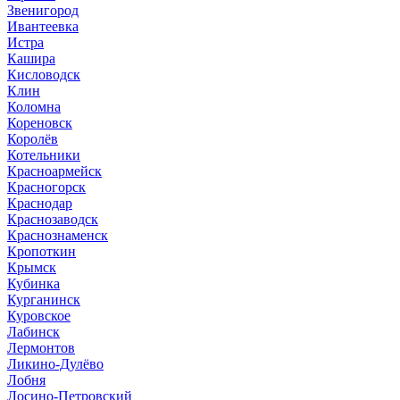
Звенигород
Ивантеевка
Истра
Кашира
Кисловодск
Клин
Коломна
Кореновск
Королёв
Котельники
Красноармейск
Красногорск
Краснодар
Краснозаводск
Краснознаменск
Кропоткин
Крымск
Кубинка
Курганинск
Куровское
Лабинск
Лермонтов
Ликино-Дулёво
Лобня
Лосино-Петровский