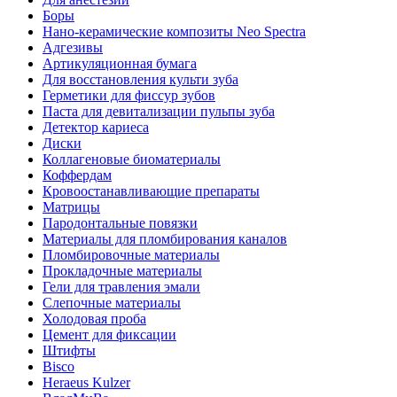
Боры
Нано-керамические композиты Neo Spectra
Адгезивы
Артикуляционная бумага
Для восстановления культи зуба
Герметики для фиссур зубов
Паста для девитализации пульпы зуба
Детектор кариеса
Диски
Коллагеновые биоматериалы
Коффердам
Кровоостанавливающие препараты
Матрицы
Пародонтальные повязки
Материалы для пломбирования каналов
Пломбировочные материалы
Прокладочные материалы
Гели для травления эмали
Слепочные материалы
Холодовая проба
Цемент для фиксации
Штифты
Bisco
Heraeus Kulzer