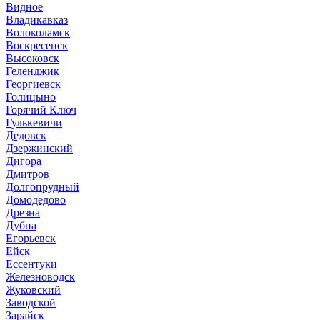
Видное
Владикавказ
Волоколамск
Воскресенск
Высоковск
Геленджик
Георгиевск
Голицыно
Горячий Ключ
Гулькевичи
Дедовск
Дзержинский
Дигора
Дмитров
Долгопрудный
Домодедово
Дрезна
Дубна
Егорьевск
Ейск
Ессентуки
Железноводск
Жуковский
Заводской
Зарайск