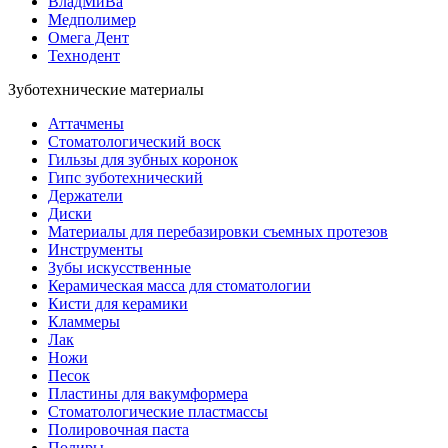
ВладМиВа
Медполимер
Омега Дент
Технодент
Зуботехнические материалы
Аттачмены
Стоматологический воск
Гильзы для зубных коронок
Гипс зуботехнический
Держатели
Диски
Материалы для перебазировки съемных протезов
Инструменты
Зубы искусственные
Керамическая масса для стоматологии
Кисти для керамики
Кламмеры
Лак
Ножи
Песок
Пластины для вакумформера
Стоматологические пластмассы
Полировочная паста
Полиры