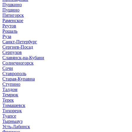
Пушкино
Пущино
Пятигорск
Раменское
Реутов
Рошаль
Руза
Санкт-Петербург
Сергиев-Посад
Серпухов
Славянск-на-Кубани
Солнечногорск
Сочи
Ставрополь
Старая-Купавна
Ступино
Талдом
Темрюк
Терек
Тимашевск
Тихорецк
Туапсе
Тырныауз
Усть-Лабинск
Фрязино