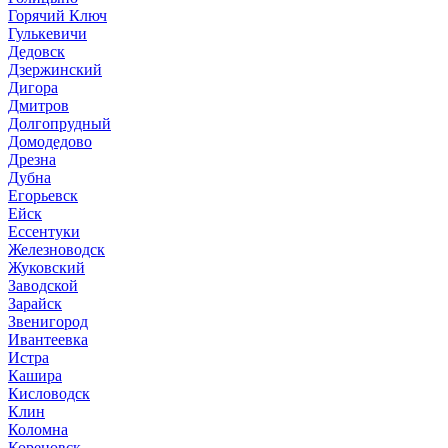
Горячий Ключ
Гулькевичи
Дедовск
Дзержинский
Дигора
Дмитров
Долгопрудный
Домодедово
Дрезна
Дубна
Егорьевск
Ейск
Ессентуки
Железноводск
Жуковский
Заводской
Зарайск
Звенигород
Ивантеевка
Истра
Кашира
Кисловодск
Клин
Коломна
Кореновск