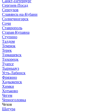
Санкт-Петербург
Сергиев-Посад
Серпухов
Славянск-на-Кубани
Солнечногорск
Сочи
Ставрополь
Старая-Купавна
Ступино
Талдом
Темрюк
Терек
Тимашевск
Тихорецк
Туапсе
Тырныауз
Усть-Лабинск
Фрязино
Хадыженск
Химки
Хотьково
Чегем
Черноголовка
Чехов
Шатура