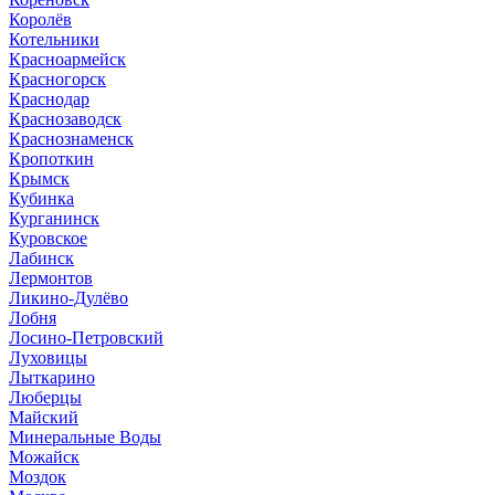
Королёв
Котельники
Красноармейск
Красногорск
Краснодар
Краснозаводск
Краснознаменск
Кропоткин
Крымск
Кубинка
Курганинск
Куровское
Лабинск
Лермонтов
Ликино-Дулёво
Лобня
Лосино-Петровский
Луховицы
Лыткарино
Люберцы
Майский
Минеральные Воды
Можайск
Моздок