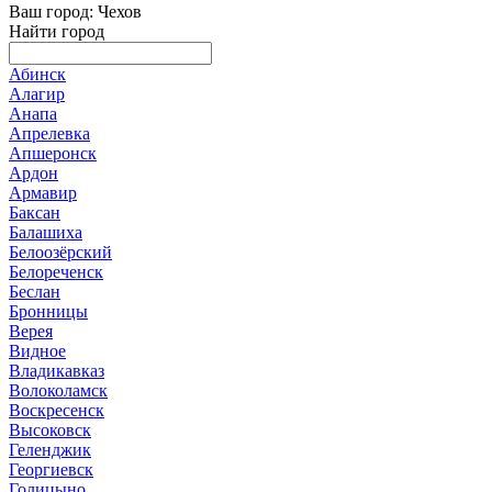
Ваш город: Чехов
Найти город
Абинск
Алагир
Анапа
Апрелевка
Апшеронск
Ардон
Армавир
Баксан
Балашиха
Белоозёрский
Белореченск
Беслан
Бронницы
Верея
Видное
Владикавказ
Волоколамск
Воскресенск
Высоковск
Геленджик
Георгиевск
Голицыно