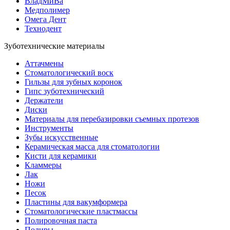
ВладМиВа
Медполимер
Омега Дент
Технодент
Зуботехнические материалы
Аттачмены
Стоматологический воск
Гильзы для зубных коронок
Гипс зуботехнический
Держатели
Диски
Материалы для перебазировки съемных протезов
Инструменты
Зубы искусственные
Керамическая масса для стоматологии
Кисти для керамики
Кламмеры
Лак
Ножи
Песок
Пластины для вакумформера
Стоматологические пластмассы
Полировочная паста
Полиры