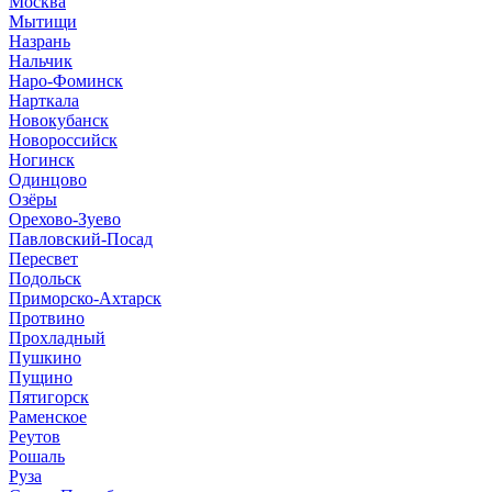
Москва
Мытищи
Назрань
Нальчик
Наро-Фоминск
Нарткала
Новокубанск
Новороссийск
Ногинск
Одинцово
Озёры
Орехово-Зуево
Павловский-Посад
Пересвет
Подольск
Приморско-Ахтарск
Протвино
Прохладный
Пушкино
Пущино
Пятигорск
Раменское
Реутов
Рошаль
Руза