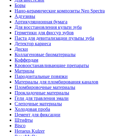
Боры
Нано-керамические композиты Neo Spectra
Адгезивы
Артикуляционная бумага
Для восстановления культи зуба
Герметики для фиссур зубов
Паста для девитализации пульпы зуба
Детектор кариеса
Диски
Коллагеновые биоматериалы
Коффердам
Кровоостанавливающие препараты
Матрицы
Пародонтальные повязки
Материалы для пломбирования каналов
Пломбировочные материалы
Прокладочные материалы
Гели для травления эмали
Слепочные материалы
Холодовая проба
Цемент для фиксации
Штифты
Bisco
Heraeus Kulzer