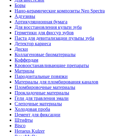
Боры
Нано-керамические композиты Neo Spectra
Адгезивы
Артикуляционная бумага
Для восстановления культи зуба
Герметики для фиссур зубов
Паста для девитализации пульпы зуба
Детектор кариеса
Диски
Коллагеновые биоматериалы
Коффердам
Кровоостанавливающие препараты
Матрицы
Пародонтальные повязки
Материалы для пломбирования каналов
Пломбировочные материалы
Прокладочные материалы
Гели для травления эмали
Слепочные материалы
Холодовая проба
Цемент для фиксации
Штифты
Bisco
Heraeus Kulzer