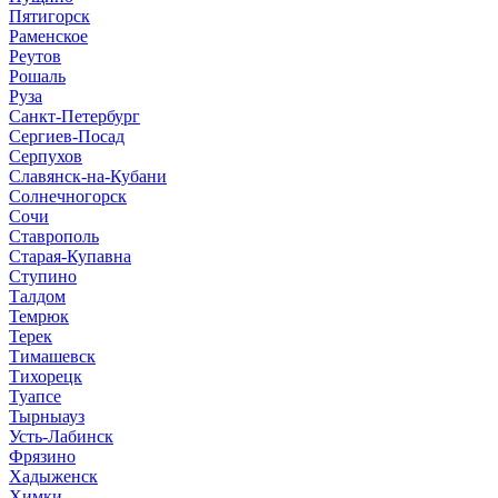
Пятигорск
Раменское
Реутов
Рошаль
Руза
Санкт-Петербург
Сергиев-Посад
Серпухов
Славянск-на-Кубани
Солнечногорск
Сочи
Ставрополь
Старая-Купавна
Ступино
Талдом
Темрюк
Терек
Тимашевск
Тихорецк
Туапсе
Тырныауз
Усть-Лабинск
Фрязино
Хадыженск
Химки