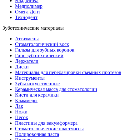
ВладМиВа
Медполимер
Омега Дент
Технодент
Зуботехнические материалы
Аттачмены
Стоматологический воск
Гильзы для зубных коронок
Гипс зуботехнический
Держатели
Диски
Материалы для перебазировки съемных протезов
Инструменты
Зубы искусственные
Керамическая масса для стоматологии
Кисти для керамики
Кламмеры
Лак
Ножи
Песок
Пластины для вакумформера
Стоматологические пластмассы
Полировочная паста
Полиры