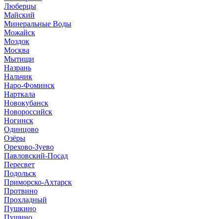
Люберцы
Майский
Минеральные Воды
Можайск
Моздок
Москва
Мытищи
Назрань
Нальчик
Наро-Фоминск
Нарткала
Новокубанск
Новороссийск
Ногинск
Одинцово
Озёры
Орехово-Зуево
Павловский-Посад
Пересвет
Подольск
Приморско-Ахтарск
Протвино
Прохладный
Пушкино
Пущино