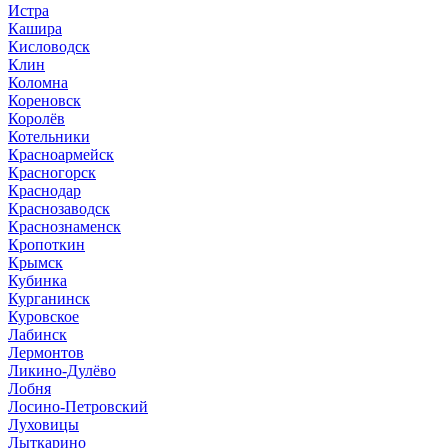
Истра
Кашира
Кисловодск
Клин
Коломна
Кореновск
Королёв
Котельники
Красноармейск
Красногорск
Краснодар
Краснозаводск
Краснознаменск
Кропоткин
Крымск
Кубинка
Курганинск
Куровское
Лабинск
Лермонтов
Ликино-Дулёво
Лобня
Лосино-Петровский
Луховицы
Лыткарино