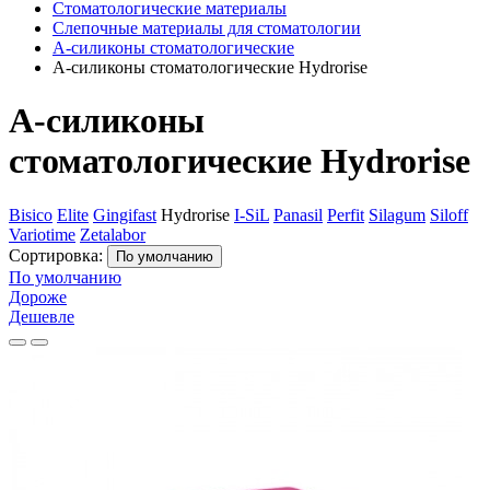
Стоматологические материалы
Слепочные материалы для стоматологии
А-силиконы стоматологические
А-силиконы стоматологические Hydrorise
А-силиконы
стоматологические Hydrorise
Bisico
Elite
Gingifast
Hydrorise
I-SiL
Panasil
Perfit
Silagum
Siloff
Variotime
Zetalabor
Сортировка:
По умолчанию
По умолчанию
Дороже
Дешевле