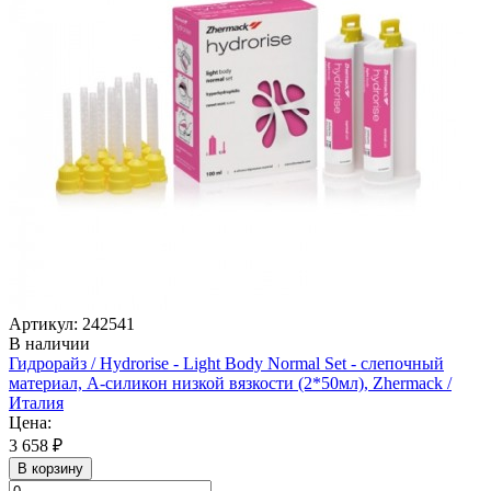
Артикул: 242541
В наличии
Гидрорайз / Hydrorise - Light Body Normal Set - слепочный
материал, А-силикон низкой вязкости (2*50мл), Zhermack /
Италия
Цена:
3 658 ₽
В корзину