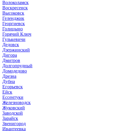
Волоколамск
Воскресенск
Высоковск
Геленджик
Георгиевск
Голицыно
Горячий Ключ
Гулькевичи
Дедовск
Дзержинский
Дигора
Дмитров
Долгопрудный
Домодедово
Дрезна
Дубна
Егорьевск
Ейск
Ессентуки
Железноводск
Жуковский
Заводской
Зарайск
Звенигород
Ивантеевка